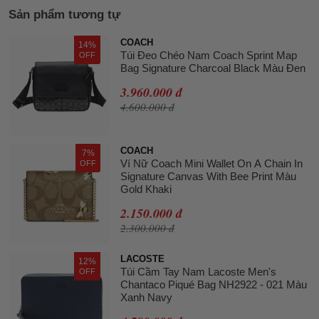
Sản phẩm tương tự
COACH
14%
Túi Đeo Chéo Nam Coach Sprint Map
OFF
Bag Signature Charcoal Black Màu Đen
3.960.000 đ
4.600.000 đ
COACH
7%
Ví Nữ Coach Mini Wallet On A Chain In
OFF
Signature Canvas With Bee Print Màu
Gold Khaki
2.150.000 đ
2.300.000 đ
LACOSTE
12%
Túi Cầm Tay Nam Lacoste Men's
OFF
Chantaco Piqué Bag NH2922 - 021 Màu
Xanh Navy