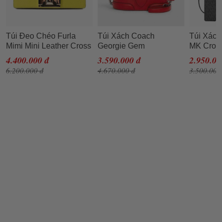
Túi Đeo Chéo Furla
Túi Xách Coach
Túi Xách
Mimi Mini Leather Cross
Georgie Gem
MK Cros
Body Bag DNV Lime
Crossbody Red Pebble
Messenge
4.400.000 đ
3.590.000 đ
2.950.00
Jade Màu Vàng
Leather Shoulder Purse
Medium 
6.200.000 đ
4.670.000 đ
3.500.000
5503 Màu Đỏ
Signatur
Satchel 