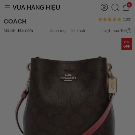
0
COACH
Mã SP:
h057825
Danh mục:
Túi xách
Lượt mua:
103
8%
OFF