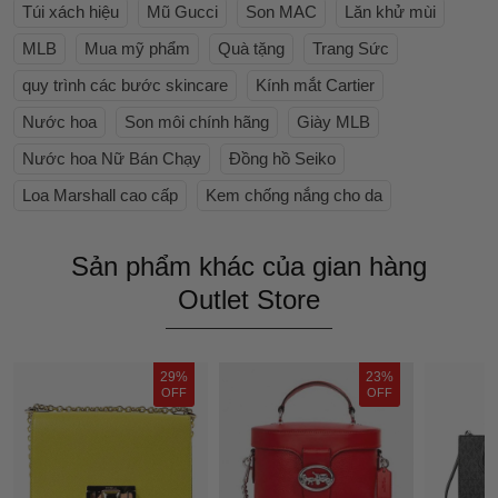
Túi xách hiệu
Mũ Gucci
Son MAC
Lăn khử mùi
MLB
Mua mỹ phẩm
Quà tặng
Trang Sức
quy trình các bước skincare
Kính mắt Cartier
Nước hoa
Son môi chính hãng
Giày MLB
Nước hoa Nữ Bán Chạy
Đồng hồ Seiko
Loa Marshall cao cấp
Kem chống nắng cho da
Sản phẩm khác của gian hàng
Outlet Store
29%
23%
OFF
OFF