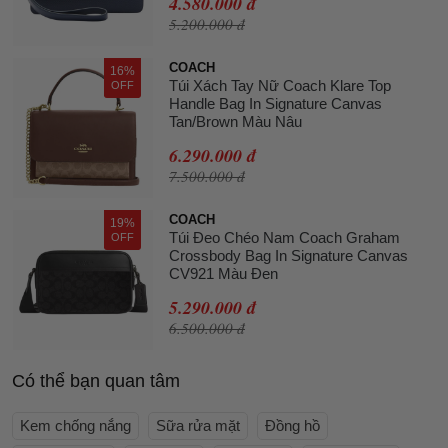
4.580.000 đ
5.200.000 đ
COACH
16%
Túi Xách Tay Nữ Coach Klare Top
OFF
Handle Bag In Signature Canvas
Tan/Brown Màu Nâu
6.290.000 đ
7.500.000 đ
COACH
19%
Túi Đeo Chéo Nam Coach Graham
OFF
Crossbody Bag In Signature Canvas
CV921 Màu Đen
5.290.000 đ
6.500.000 đ
Có thể bạn quan tâm
Kem chống nắng
Sữa rửa mặt
Đồng hồ