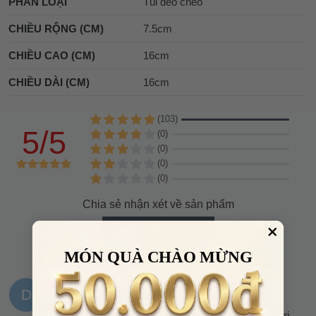
PHÂN LOẠI
Túi đeo chéo
CHIỀU RỘNG (CM)
7.5cm
CHIỀU CAO (CM)
16cm
CHIỀU DÀI (CM)
16cm
(103)
5/5
(0)
(0)
(0)
(0)
Chia sẻ nhận xét về sản phẩm
VIẾT NHẬN XÉT
MÓN QUÀ CHÀO MỪNG
D
Dương Phúc Nam
10:26, 17/01/2024
Đúng hôm mình đặt mua thì shop sale, hời quá trời