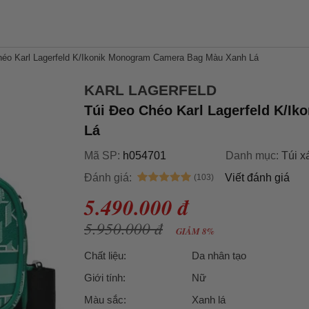
héo Karl Lagerfeld K/Ikonik Monogram Camera Bag Màu Xanh Lá
KARL LAGERFELD
Túi Đeo Chéo Karl Lagerfeld K/I
Lá
Mã SP:
h054701
Danh mục:
Túi x
Đánh giá:
Viết đánh giá
5.490.000 đ
5.950.000 đ
GIẢM 8%
Chất liệu:
Da nhân tạo
Giới tính:
Nữ
Màu sắc:
Xanh lá