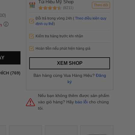
Túi Hiệu Mỹ Shop
m
Theo dõi
(8211)
:00)
Đỗi trả trong vòng 24h (
Theo điều kiện quy
định cụ thể
)
h
Kiểm tra hàng trước khi nhận
 thành
Hoàn tiền nếu phát hiện hàng giả
AY
i
và nội
XEM SHOP
nhanh
HÍCH (769)
Bán hàng cùng Vua Hàng Hiệu?
Đăng
 yêu cầu
ký
ng báo
yển tại
Nếu bạn không thêm được sản phẩm
vào giỏ hàng? Hãy
báo lỗi
cho chúng
tôi.