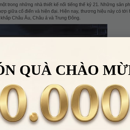
một trong những nhà thiết kế nổi tiếng thế kỷ 21. Những sản p
hợp giữa cổ điển và hiện đại. Hiện nay, thương hiệu này có tới
ên khắp Châu Âu, Châu á và Trung Đông.
ÓN QUÀ CHÀO MỪ