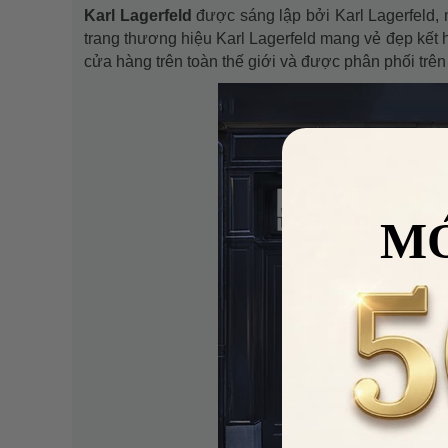
Karl Lagerfeld
được sáng lập bởi Karl Lagerfeld, 
trang thương hiệu Karl Lagerfeld mang vẻ đẹp kết 
cửa hàng trên toàn thế giới và được phân phối tr
M