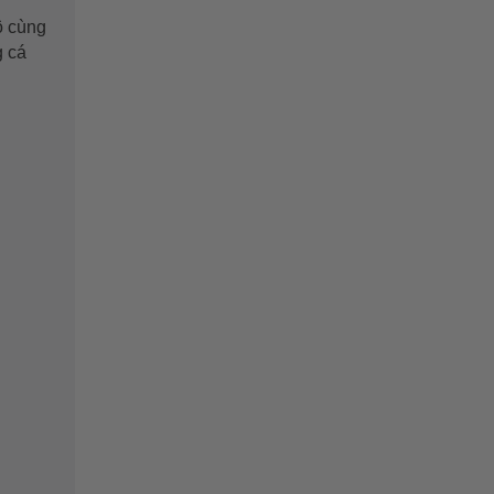
ô cùng
g cá