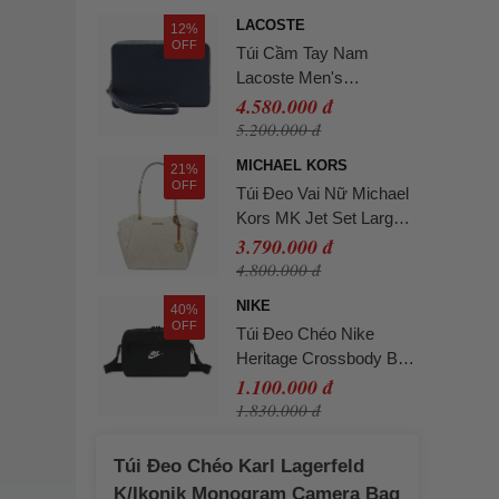
LACOSTE
12%
OFF
Túi Cầm Tay Nam
Lacoste Men's
Chantaco Piqué Bag
4.580.000 đ
NH2922 - 021 Màu Xanh
5.200.000 đ
Navy
MICHAEL KORS
21%
OFF
Túi Đeo Vai Nữ Michael
Kors MK Jet Set Large
Signature Logo Shoulder
3.790.000 đ
Bag 35S4GTVT3B Màu
4.800.000 đ
Kem
NIKE
40%
OFF
Túi Đeo Chéo Nike
Heritage Crossbody Bag
2.0 IB4378-010 Màu
1.100.000 đ
Đen
1.830.000 đ
Túi Đeo Chéo Karl Lagerfeld
K/Ikonik Monogram Camera Bag