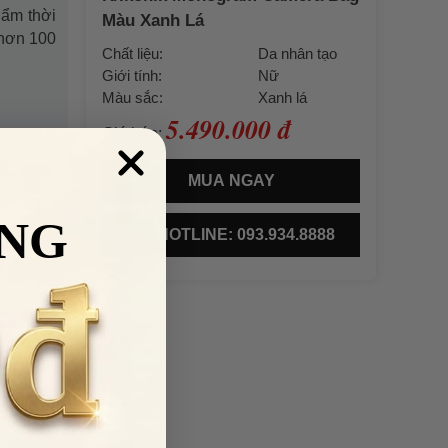
hẩm thời
Màu Xanh Lá
 hơn 100
Chất liệu:
Da nhân tạo
Giới tính:
Nữ
Màu sắc:
Xanh lá
5.490.000 đ
Giá bán:
MUA NGAY
NG
HOTLINE: 093.934.8888