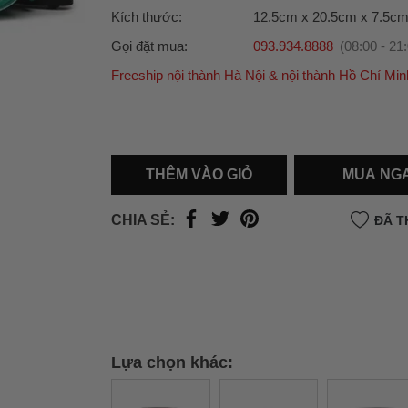
Kích thước:
12.5cm x 20.5cm x 7.5c
Gọi đặt mua:
093.934.8888
(08:00 - 21
Freeship nội thành Hà Nội & nội thành Hồ Chí Min
Ưu đãi dành cho bạn
Miễn phí giao hàng
30.000đ
cho đơn hàng từ
500.000đ
(Áp dụng tại nội thành Hà Nội & nội
Hồ Chí Minh).
THÊM VÀO GIỎ
MUA NG
Lưu ý: Với các đơn hàng tại nội thành
Hà Nộ
thành
Hồ Chí Minh
, khách hàng muốn giao 
CHIA SẺ:
ĐÃ T
trong ngày hoặc Đơn hàng giao hỏa tốc theo
của khách hàng phí vận chuyển sẽ được thô
và áp dụng theo cước phí của đơn vị vận chu
thời điểm đó.
Xem chi tiết →
Lựa chọn khác: