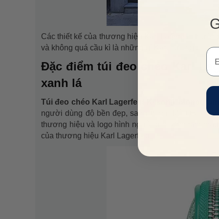
G
Các thiết kế của thương hiệu Karl Lagerfeld thườn
và không quá cầu kì là những gì Karl hướng tới.
Em
Đặc điểm túi đeo chéo Karl L
xanh lá
Túi đeo chéo Karl Lagerfeld K/Ikonik Monogr
người dùng độ bền đẹp, sang trọng. Mẫu túi có d
thương hiệu và logo hình người đeo kính râm màu đ
của thương hiệu Karl Lagerfeld.