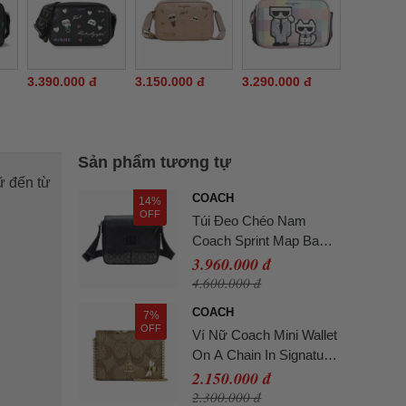
3.390.000 đ
3.150.000 đ
3.290.000 đ
Sản phẩm tương tự
ữ đến từ
COACH
14%
OFF
Túi Đeo Chéo Nam
Coach Sprint Map Bag
Signature Charcoal
3.960.000 đ
Black Màu Đen
4.600.000 đ
COACH
7%
OFF
Ví Nữ Coach Mini Wallet
On A Chain In Signature
Canvas With Bee Print
2.150.000 đ
Màu Gold Khaki
2.300.000 đ