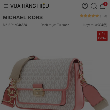
0
MICHAEL KORS
Mã SP:
h044624
Danh mục:
Túi xách
Lượt mua:
304
HẾT
HÀNG