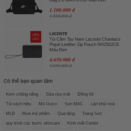
1.100.000 đ
1.830.000 đ
LACOSTE
18%
Túi Cầm Tay Nam Lacoste Chantaco
OFF
Piqué Leather Zip Pouch NH2922CE
Màu Đen
4.650.000 đ
5.650.000 đ
Có thể bạn quan tâm
Kem chống nắng
Sữa rửa mặt
Đồng hồ
Túi xách hiệu
Mũ Gucci
Son MAC
Lăn khử mùi
MLB
Mua mỹ phẩm
Quà tặng
Trang Sức
quy trình các bước skincare
Kính mắt Cartier