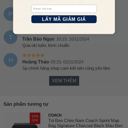
Email
P
Phan đức
16:19, 11/11/2024
LẤY MÃ GIẢM GIÁ
Xịn xò gì đâu ý….. lần đầu mua hàng mà ưng quá
T
Trần Bảo Ngọc
10:19, 10/11/2024
Quá oki luôn, form chuẩn
H
Hoàng Thảo
09:15, 02/11/2024
Sp chính hãng shop cam kết nên cũng yên tâm
XEM THÊM
Sản phẩm tương tự
COACH
14%
Túi Đeo Chéo Nam Coach Sprint Map
OFF
Bag Signature Charcoal Black Màu Đen