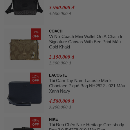
3.960.000 đ
4.600.000 đ
COACH
7%
Ví Nữ Coach Mini Wallet On A Chain In
OFF
Signature Canvas With Bee Print Màu
Gold Khaki
2.150.000 đ
2.300.000 đ
LACOSTE
12%
Túi Cầm Tay Nam Lacoste Men's
OFF
Chantaco Piqué Bag NH2922 - 021 Màu
Xanh Navy
4.580.000 đ
5.200.000 đ
NIKE
40%
Túi Đeo Chéo Nike Heritage Crossbody
OFF
Bag 2.0 IB4378-010 Màu Đen