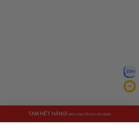
TẠM HẾT HÀNG!
BÁO CHO TÔI KHI CÓ HÀNG
Đăng ký để nhận ưu đãi qua email:
ĐĂNG KÝ