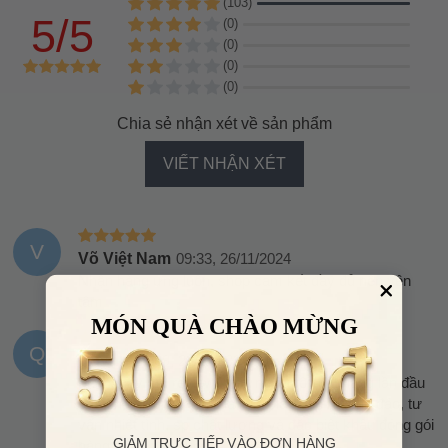
(103)
5/5
(0)
(0)
(0)
(0)
Chia sẻ nhận xét về sản phẩm
VIẾT NHẬN XÉT
V
Võ Việt Nam
09:33, 26/11/2024
Nhận hàng ưng luôn, shop cam kết đầy đủ nên yên
tâm
MÓN QUÀ CHÀO MỪNG
Q
Quỳnh
09:09, 23/11/2024
Mình thấy mn review VHH nhiều rồi, đặt hàng lần đầu
của shop cảm nhận của mình là shop rất chu đáo, tư
vấn nhiệt tình, sp chất lượng và đặc biệt khâu đóng gói
GIẢM TRỰC TIẾP VÀO ĐƠN HÀNG
hàng thì quá kỹ luôn