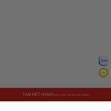
TẠM HẾT HÀNG!
BÁO CHO TÔI KHI CÓ HÀNG
Đăng ký để nhận ưu đãi qua email:
ĐĂNG KÝ