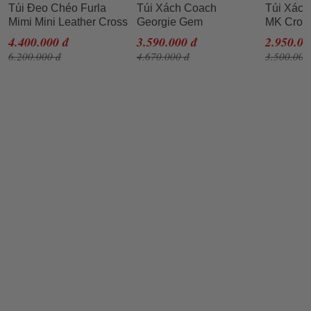
Túi Đeo Chéo Furla
Túi Xách Coach
Túi Xách
Mimi Mini Leather Cross
Georgie Gem
MK Cros
Body Bag DNV Lime
Crossbody Red Pebble
Messenge
4.400.000 đ
3.590.000 đ
2.950.00
Jade Màu Vàng
Leather Shoulder Purse
Medium 
6.200.000 đ
4.670.000 đ
3.500.000
5503 Màu Đỏ
Signatur
Satchel 