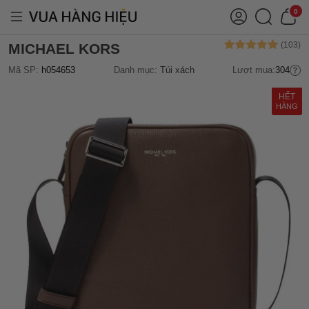
0
MICHAEL KORS
Mã SP:
h054653
Danh mục:
Túi xách
Lượt mua:
304
HẾT
HÀNG