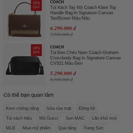
COACH
16%
Túi Xách Tay Nữ Coach Klare Top
OFF
Handle Bag In Signature Canvas
Tan/Brown Màu Nâu
6.290.000 đ
7.500.000 đ
COACH
19%
Túi Đeo Chéo Nam Coach Graham
OFF
Crossbody Bag In Signature Canvas
CV921 Màu Đen
5.290.000 đ
6.500.000 đ
Có thể bạn quan tâm
Kem chống nắng
Sữa rửa mặt
Đồng hồ
Túi xách hiệu
Mũ Gucci
Son MAC
Lăn khử mùi
MLB
Mua mỹ phẩm
Quà tặng
Trang Sức