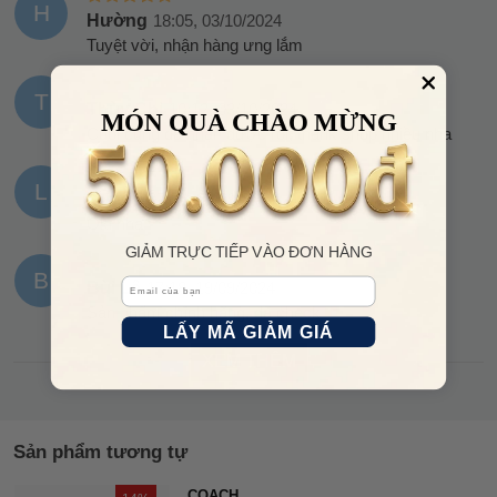
H
Hường
18:05, 03/10/2024
Tuyệt vời, nhận hàng ưng lắm
T
Thùy Chi
10:12, 03/10/2024
MÓN QUÀ CHÀO MỪNG
Cuối cùng đã nhận được rồi, thank shop nhiều nha
L
lê Liên
07:34, 29/09/2024
Oki nha
GIẢM TRỰC TIẾP VÀO ĐƠN HÀNG
B
Email
Bùi Lê
17:18, 19/09/2024
Sản phẩm chính hãng, đã check
LẤY MÃ GIẢM GIÁ
XEM THÊM
Sản phẩm tương tự
COACH