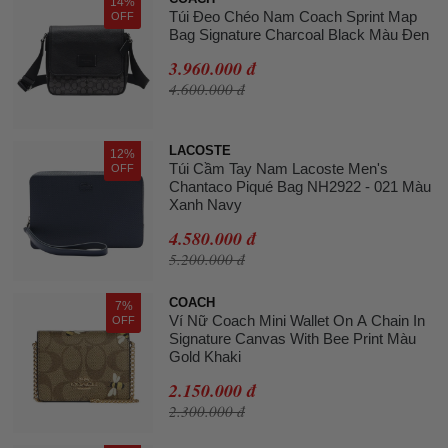
14%
Túi Đeo Chéo Nam Coach Sprint Map
OFF
Bag Signature Charcoal Black Màu Đen
3.960.000 đ
4.600.000 đ
LACOSTE
12%
Túi Cầm Tay Nam Lacoste Men's
OFF
Chantaco Piqué Bag NH2922 - 021 Màu
Xanh Navy
4.580.000 đ
5.200.000 đ
COACH
7%
Ví Nữ Coach Mini Wallet On A Chain In
OFF
Signature Canvas With Bee Print Màu
Gold Khaki
2.150.000 đ
2.300.000 đ