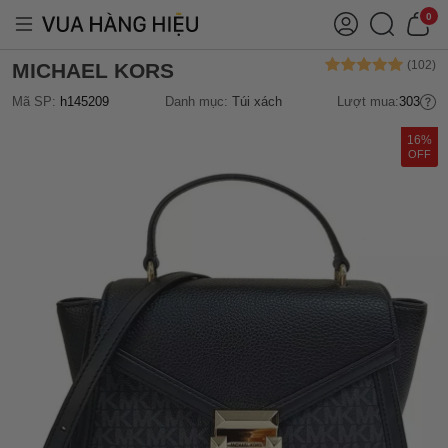
0
MICHAEL KORS
Mã SP:
h145209
Danh mục:
Túi xách
Lượt mua:
303
16%
OFF