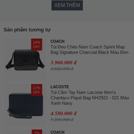
XEM THÊM
Sản phẩm tương tự
COACH
14%
Túi Đeo Chéo Nam Coach Sprint Map
OFF
Bag Signature Charcoal Black Màu Đen
3.960.000 đ
4.600.000 đ
LACOSTE
12%
Túi Cầm Tay Nam Lacoste Men's
OFF
Chantaco Piqué Bag NH2922 - 021 Màu
Xanh Navy
4.580.000 đ
5.200.000 đ
COACH
7%