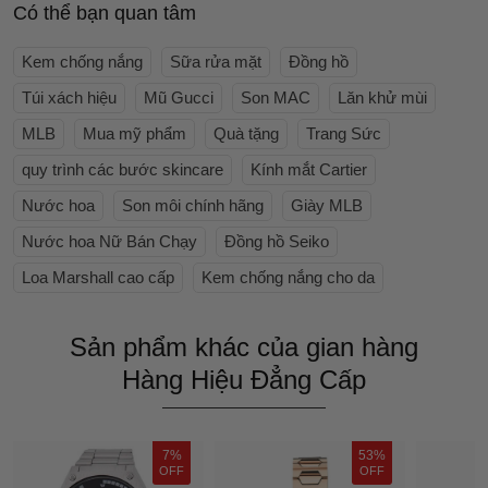
Có thể bạn quan tâm
Kem chống nắng
Sữa rửa mặt
Đồng hồ
Túi xách hiệu
Mũ Gucci
Son MAC
Lăn khử mùi
MLB
Mua mỹ phẩm
Quà tặng
Trang Sức
quy trình các bước skincare
Kính mắt Cartier
Nước hoa
Son môi chính hãng
Giày MLB
Nước hoa Nữ Bán Chạy
Đồng hồ Seiko
Loa Marshall cao cấp
Kem chống nắng cho da
Sản phẩm khác của gian hàng
Hàng Hiệu Đẳng Cấp
7%
53%
OFF
OFF