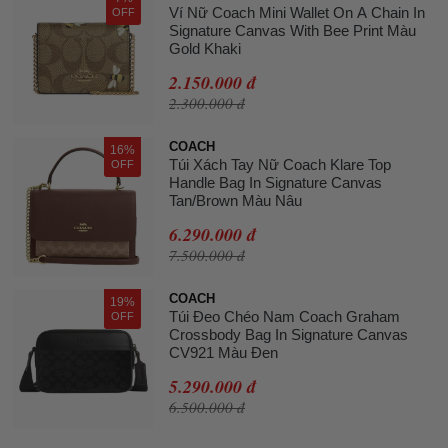
Ví Nữ Coach Mini Wallet On A Chain In
OFF
Signature Canvas With Bee Print Màu
Gold Khaki
2.150.000 đ
2.300.000 đ
COACH
16%
Túi Xách Tay Nữ Coach Klare Top
OFF
Handle Bag In Signature Canvas
Tan/Brown Màu Nâu
6.290.000 đ
7.500.000 đ
COACH
19%
Túi Đeo Chéo Nam Coach Graham
OFF
Crossbody Bag In Signature Canvas
CV921 Màu Đen
5.290.000 đ
6.500.000 đ