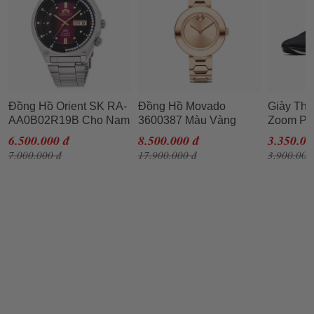
Đồng Hồ Orient SK RA-
Đồng Hồ Movado
Giày Thể
AA0B02R19B Cho Nam
3600387 Màu Vàng
Zoom Pe
Hồng Dành Cho Nữ
CW7356-
6.500.000 đ
8.500.000 đ
3.350.00
Xám Siz
7.000.000 đ
17.900.000 đ
3.900.000