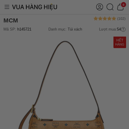
0
MCM
Mã SP:
h145721
Danh mục:
Túi xách
Lượt mua:
54
HẾT
HÀNG