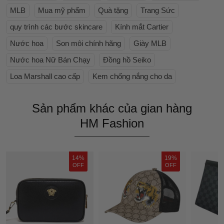
MLB
Mua mỹ phẩm
Quà tặng
Trang Sức
quy trình các bước skincare
Kính mắt Cartier
Nước hoa
Son môi chính hãng
Giày MLB
Nước hoa Nữ Bán Chạy
Đồng hồ Seiko
Loa Marshall cao cấp
Kem chống nắng cho da
Sản phẩm khác của gian hàng
HM Fashion
14%
19%
OFF
OFF