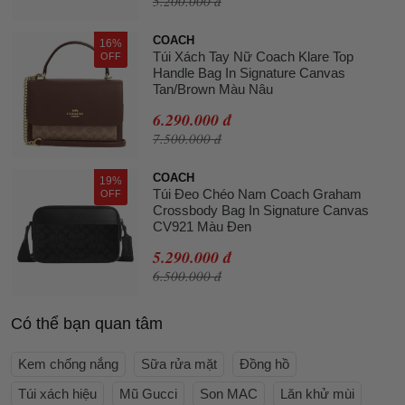
5.200.000 đ
COACH
16%
Túi Xách Tay Nữ Coach Klare Top
OFF
Handle Bag In Signature Canvas
Tan/Brown Màu Nâu
6.290.000 đ
7.500.000 đ
COACH
19%
Túi Đeo Chéo Nam Coach Graham
OFF
Crossbody Bag In Signature Canvas
CV921 Màu Đen
5.290.000 đ
6.500.000 đ
Có thể bạn quan tâm
Kem chống nắng
Sữa rửa mặt
Đồng hồ
Túi xách hiệu
Mũ Gucci
Son MAC
Lăn khử mùi