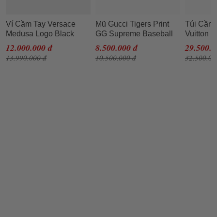
Ví Cầm Tay Versace
Mũ Gucci Tigers Print
Túi Cầm 
Medusa Logo Black
GG Supreme Baseball
Vuitton 
Leather Clutch
Beige Size L (Song Hổ)
Damier G
12.000.000 đ
8.500.000 đ
29.500.0
13.990.000 đ
10.500.000 đ
32.500.00