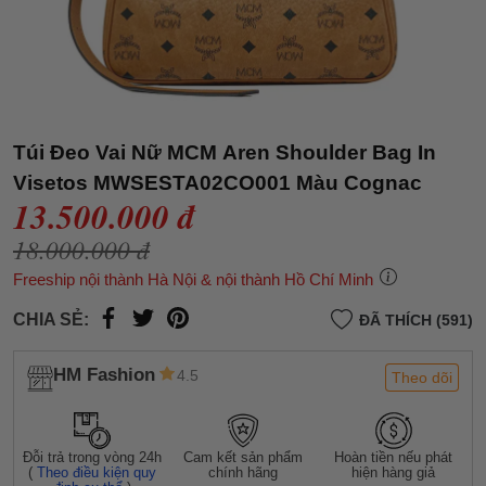
Túi Đeo Vai Nữ MCM Aren Shoulder Bag In
Visetos MWSESTA02CO001 Màu Cognac
13.500.000 đ
18.000.000 đ
Freeship nội thành Hà Nội & nội thành Hồ Chí Minh
CHIA SẺ:
ĐÃ THÍCH (591)
HM Fashion
4.5
Theo dõi
Đỗi trả trong vòng 24h
Cam kết sản phẩm
Hoàn tiền nếu phát
(
Theo điều kiện quy
chính hãng
hiện hàng giả