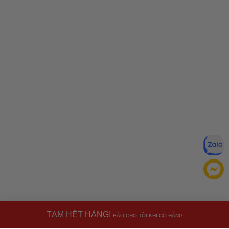
TẠM HẾT HÀNG!
BÁO CHO TÔI KHI CÓ HÀNG
Đăng ký để nhận ưu đãi qua email: