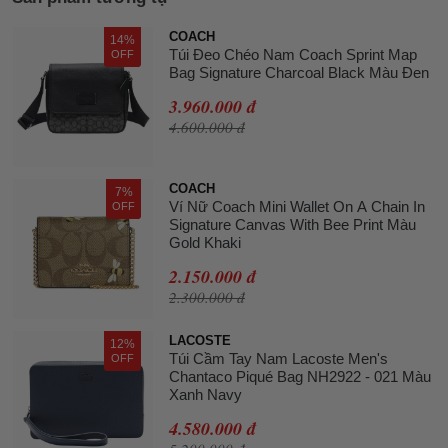
COACH
14%
Túi Đeo Chéo Nam Coach Sprint Map
OFF
Bag Signature Charcoal Black Màu Đen
3.960.000 đ
4.600.000 đ
COACH
7%
Ví Nữ Coach Mini Wallet On A Chain In
OFF
Signature Canvas With Bee Print Màu
Gold Khaki
2.150.000 đ
2.300.000 đ
LACOSTE
12%
Túi Cầm Tay Nam Lacoste Men's
OFF
Chantaco Piqué Bag NH2922 - 021 Màu
Xanh Navy
4.580.000 đ