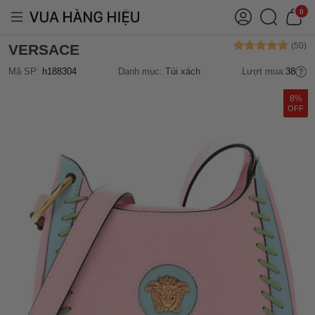
0
VERSACE
Mã SP:
h188304
Danh mục:
Túi xách
Lượt mua:
38
8%
OFF