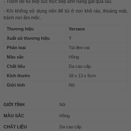
- Tránh để túi tiếp xúc trực tiếp ánh nắng gắt quá lâu.
- Khi không sử dụng nên để túi ở nơi khô ráo, thoáng mát,
tránh nơi ẩm mốc.
Thương hiệu
Versace
Xuất xứ thương hiệu
Ý
Phân loại
Túi đeo vai
Màu sắc
Hồng
Chất liêu
Da cao cấp
Kích thước
18 x 13 x 5cm
Giới tính
Nữ
GIỚI TÍNH
Nữ
MÀU SẮC
Hồng
CHẤT LIỆU
Da cao cấp