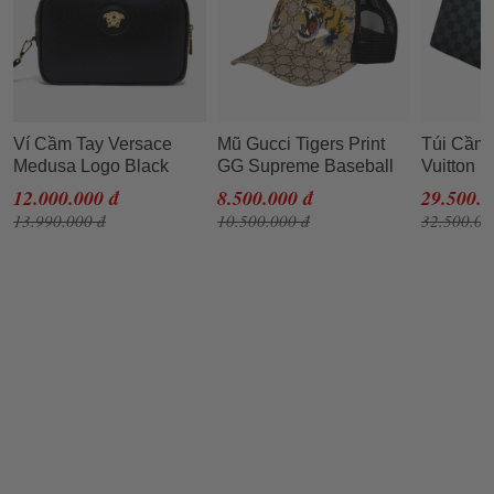
Ví Cầm Tay Versace
Mũ Gucci Tigers Print
Túi Cầm 
Medusa Logo Black
GG Supreme Baseball
Vuitton 
Leather Clutch
Beige Size L (Song Hổ)
Damier G
12.000.000 đ
8.500.000 đ
29.500.0
13.990.000 đ
10.500.000 đ
32.500.00