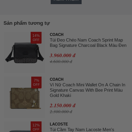
Sản phẩm tương tự
COACH
14%
Túi Đeo Chéo Nam Coach Sprint Map
OFF
Bag Signature Charcoal Black Màu Đen
3.960.000 đ
4.600.000 đ
COACH
7%
Ví Nữ Coach Mini Wallet On A Chain In
OFF
Signature Canvas With Bee Print Màu
Gold Khaki
2.150.000 đ
2.300.000 đ
LACOSTE
12%
Túi Cầm Tay Nam Lacoste Men's
OFF