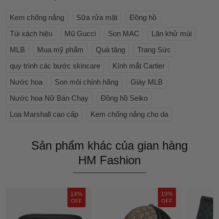
Kem chống nắng
Sữa rửa mặt
Đồng hồ
Túi xách hiệu
Mũ Gucci
Son MAC
Lăn khử mùi
MLB
Mua mỹ phẩm
Quà tặng
Trang Sức
quy trình các bước skincare
Kính mắt Cartier
Nước hoa
Son môi chính hãng
Giày MLB
Nước hoa Nữ Bán Chạy
Đồng hồ Seiko
Loa Marshall cao cấp
Kem chống nắng cho da
Sản phẩm khác của gian hàng
HM Fashion
14%
19%
OFF
OFF