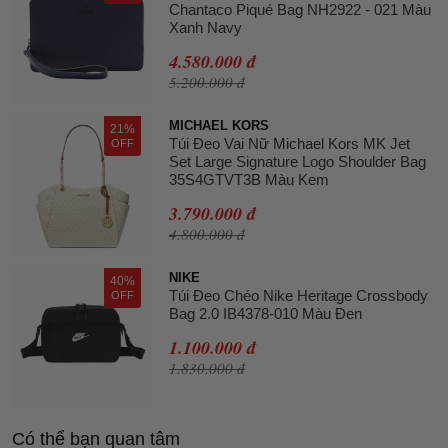
Chantaco Piqué Bag NH2922 - 021 Màu
Xanh Navy
4.580.000 đ
5.200.000 đ
MICHAEL KORS
21%
Túi Đeo Vai Nữ Michael Kors MK Jet
OFF
Set Large Signature Logo Shoulder Bag
35S4GTVT3B Màu Kem
3.790.000 đ
4.800.000 đ
NIKE
40%
Túi Đeo Chéo Nike Heritage Crossbody
OFF
Bag 2.0 IB4378-010 Màu Đen
1.100.000 đ
1.830.000 đ
Có thể bạn quan tâm