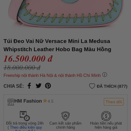
Túi Đeo Vai Nữ Versace Mini La Medusa
Whipstitch Leather Hobo Bag Màu Hồng
16.500.000 đ
18.000.000 đ
Freeship nội thành Hà Nội & nội thành Hồ Chí Minh
CHIA SẺ:
ĐÃ THÍCH (877)
HM Fashion
4.5
Theo dõi
Đỗi trả trong vòng 24h
Cam kết sản phẩm
Hoàn tiền nếu phát
(
Theo điều kiện quy
chính hãng
hiện hàng giả