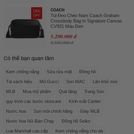
COACH
19%
Túi Đeo Chéo Nam Coach Graham
OFF
Crossbody Bag In Signature Canvas
CV921 Màu Đen
5.290.000 đ
6.500.000 đ
Có thể bạn quan tâm
Kem chống nắng
Sữa rửa mặt
Đồng hồ
Túi xách hiệu
Mũ Gucci
Son MAC
Lăn khử mùi
MLB
Mua mỹ phẩm
Quà tặng
Trang Sức
quy trình các bước skincare
Kính mắt Cartier
Nước hoa
Son môi chính hãng
Giày MLB
Nước hoa Nữ Bán Chạy
Đồng hồ Seiko
Loa Marshall cao cấp
Kem chống nắng cho da