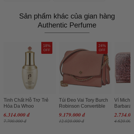
Sản phẩm khác của gian hàng
Authentic Perfume
18%
24%
OFF
OFF
Tinh Chất Hỗ Trợ Trẻ
Túi Đeo Vai Tory Burch
Ví Micha
Hóa Da Whoo
Robinson Convertible
Barbara 
Cheonyuldan
Shoulder Bag- Tramonto
Metallic
6.314.000 đ
9.179.000 đ
2.734.00
Regenerating Essence
Cho Nữ
Rose Go
7.700.000 đ
12.020.000 đ
4.620.000