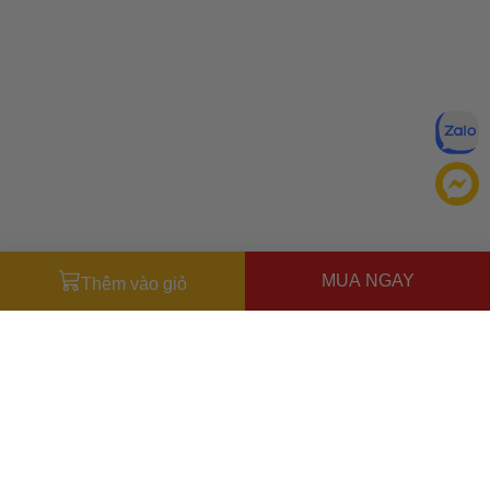
MUA NGAY
Thêm vào giỏ
Đăng ký để nhận ưu đãi qua email:
ĐĂNG KÝ
Chính sách bảo mật của
Bằng cách đăng ký, bạn đồng ý với
Ưu đãi dành cho bạn
chúng tôi
Miễn phí giao hàng
30.000đ
cho đơn hàng từ
500.000đ
(Áp
dụng tại nội thành Hà Nội & nội thành Hồ Chí Minh).
Lưu ý: Với các đơn hàng tại nội thành
Hà Nội
và nội thành