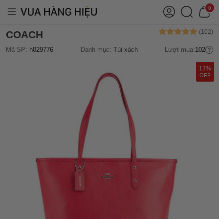
0
COACH
Mã SP:
h029776
Danh mục:
Túi xách
Lượt mua:
102
13%
OFF