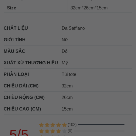
Size
32cm*26cm*15cm
CHẤT LIỆU
Da Saffiano
GIỚI TÍNH
Nữ
MÀU SẮC
Đỏ
XUẤT XỨ THƯƠNG HIỆU
Mỹ
PHÂN LOẠI
Túi tote
CHIỀU DÀI (CM)
32cm
CHIỀU RỘNG (CM)
26cm
CHIỀU CAO (CM)
15cm
(102)
5/5
(0)