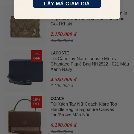
LẤY MÃ GIẢM GIÁ
COACH
7%
Ví Nữ Coach Mini Wallet On A Chain In
OFF
Signature Canvas With Bee Print Màu
Gold Khaki
2.150.000 đ
2.300.000 đ
LACOSTE
12%
Túi Cầm Tay Nam Lacoste Men's
OFF
Chantaco Piqué Bag NH2922 - 021 Màu
Xanh Navy
4.580.000 đ
5.200.000 đ
COACH
16%
Túi Xách Tay Nữ Coach Klare Top
OFF
Handle Bag In Signature Canvas
Tan/Brown Màu Nâu
6.290.000 đ
7.500.000 đ