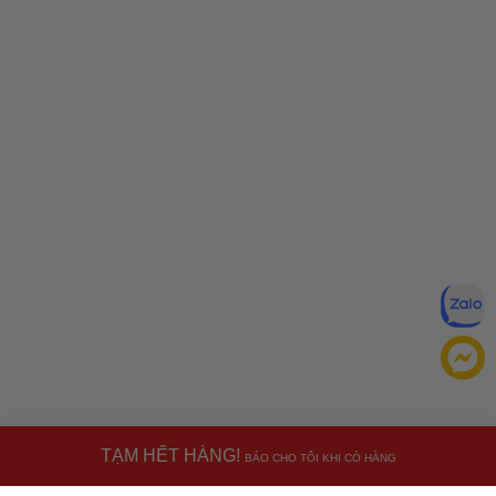
TẠM HẾT HÀNG!
BÁO CHO TÔI KHI CÓ HÀNG
Đăng ký để nhận ưu đãi qua email: