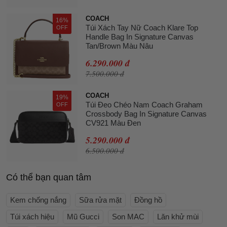
COACH
16%
Túi Xách Tay Nữ Coach Klare Top
OFF
Handle Bag In Signature Canvas
Tan/Brown Màu Nâu
6.290.000 đ
7.500.000 đ
COACH
19%
Túi Đeo Chéo Nam Coach Graham
OFF
Crossbody Bag In Signature Canvas
CV921 Màu Đen
5.290.000 đ
6.500.000 đ
Có thể bạn quan tâm
Kem chống nắng
Sữa rửa mặt
Đồng hồ
Túi xách hiệu
Mũ Gucci
Son MAC
Lăn khử mùi