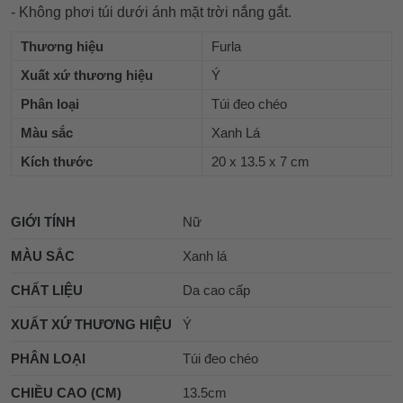
- Không phơi túi dưới ánh mặt trời nắng gắt.
Thương hiệu
Furla
Xuất xứ thương hiệu
Ý
Phân loại
Túi đeo chéo
Màu sắc
Xanh Lá
Kích thước
20 x 13.5 x 7 cm
GIỚI TÍNH
Nữ
MÀU SẮC
Xanh lá
CHẤT LIỆU
Da cao cấp
XUẤT XỨ THƯƠNG HIỆU
Ý
PHÂN LOẠI
Túi đeo chéo
CHIỀU CAO (CM)
13.5cm