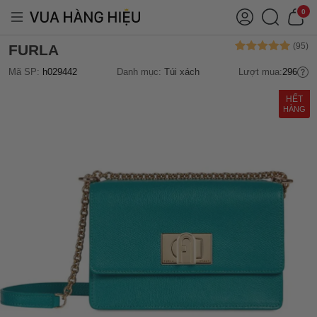
0
FURLA
Mã SP:
h029442
Danh mục:
Túi xách
Lượt mua:
296
HẾT
HÀNG