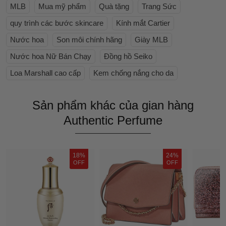
MLB
Mua mỹ phẩm
Quà tặng
Trang Sức
quy trình các bước skincare
Kính mắt Cartier
Nước hoa
Son môi chính hãng
Giày MLB
Nước hoa Nữ Bán Chạy
Đồng hồ Seiko
Loa Marshall cao cấp
Kem chống nắng cho da
Sản phẩm khác của gian hàng
Authentic Perfume
18%
24%
OFF
OFF