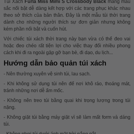
Túi Xách
Furla Miss Mimi S Crossbody Black
mang màu
sắc nổi bật dễ dàng kết hợp với các trang phục khác nhau
theo sở thích của bản thân. Đây là một mẫu túi thời trang
dành cho những người thích sự đơn giản nhưng không
kém phần nổi bật và cuốn hút.
Với chiếc túi xách thời trang này bạn vừa có thể đeo vai
hoặc đeo chéo rất tiện lợi cho việc thay đổi nhiều phong
cách khi đi ra ngoài gặp gỡ bạn bè, đi dạo, du lịch...
Hướng dẫn bảo quản túi xách
- Nên thường xuyên vệ sinh túi, lau sạch.
- Khi không sử dụng túi nên để nơi khô ráo, thoáng mát,
tránh những nơi dễ ẩm mốc.
- Không nên treo túi bằng quai khi trọng lượng trong túi
nặng.
- Không giặt túi bằng máy giặt vì sẽ làm mất form và dáng
túi.
- Không phơi túi dưới ánh mặt trời nắng gắt.