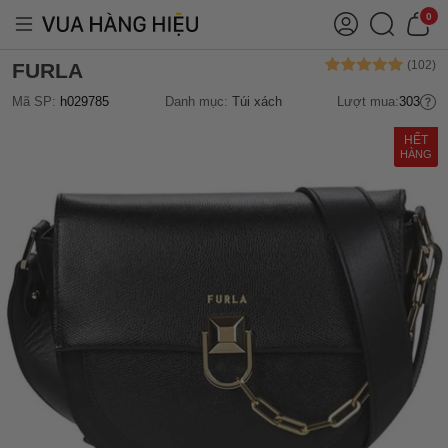
0
FURLA
Mã SP:
h029785
Danh mục:
Túi xách
Lượt mua:
303
HẾT
HÀNG