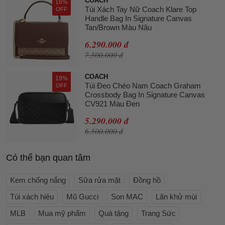
COACH
16%
Túi Xách Tay Nữ Coach Klare Top
OFF
Handle Bag In Signature Canvas
Tan/Brown Màu Nâu
6.290.000 đ
7.500.000 đ
COACH
19%
Túi Đeo Chéo Nam Coach Graham
OFF
Crossbody Bag In Signature Canvas
CV921 Màu Đen
5.290.000 đ
6.500.000 đ
Có thể bạn quan tâm
Kem chống nắng
Sữa rửa mặt
Đồng hồ
Túi xách hiệu
Mũ Gucci
Son MAC
Lăn khử mùi
MLB
Mua mỹ phẩm
Quà tặng
Trang Sức