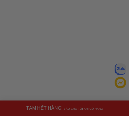
TẠM HẾT HÀNG!
BÁO CHO TÔI KHI CÓ HÀNG
Đăng ký để nhận ưu đãi qua email:
ĐĂNG KÝ