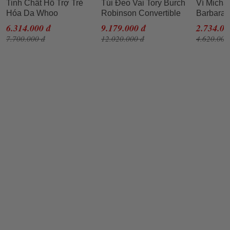
Tinh Chất Hỗ Trợ Trẻ
Túi Đeo Vai Tory Burch
Ví Micha
Hóa Da Whoo
Robinson Convertible
Barbara 
Cheonyuldan
Shoulder Bag- Tramonto
Metallic
6.314.000 đ
9.179.000 đ
2.734.00
Regenerating Essence
Cho Nữ
Rose Go
7.700.000 đ
12.020.000 đ
4.620.000