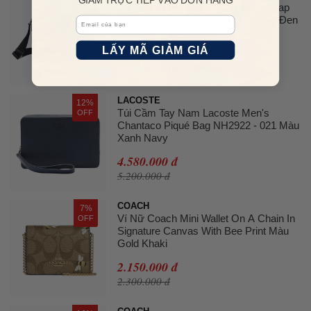
Túi Đeo Chéo Nam Coach Sprint Map
OFF
Bag Signature Charcoal Black Màu Đen
Email
3.960.000 đ
LẤY MÃ GIẢM GIÁ
4.600.000 đ
LACOSTE
12%
Túi Cầm Tay Nam Lacoste Men's
OFF
Chantaco Piqué Bag NH2922 - 021 Màu
Xanh Navy
4.580.000 đ
5.200.000 đ
COACH
7%
Ví Nữ Coach Mini Wallet On A Chain In
OFF
Signature Canvas With Bee Print Màu
Gold Khaki
2.150.000 đ
2.300.000 đ