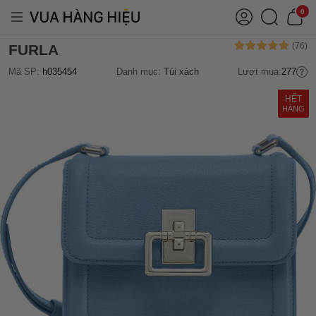
0
FURLA
Mã SP:
h035454
Danh mục:
Túi xách
Lượt mua:
277
HẾT
HÀNG