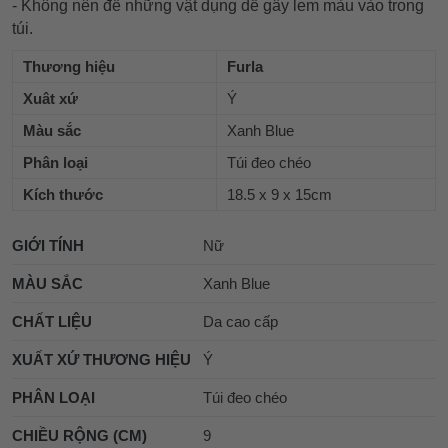
- Không nên để những vật dụng dễ gây lem màu vào trong
túi.
Thương hiệu
Furla
Xuât xứ
Ý
Màu sắc
Xanh Blue
Phân loại
Túi đeo chéo
Kích thước
18.5 x 9 x 15cm
GIỚI TÍNH
Nữ
MÀU SẮC
Xanh Blue
CHẤT LIỆU
Da cao cấp
XUẤT XỨ THƯƠNG HIỆU
Ý
PHÂN LOẠI
Túi đeo chéo
CHIỀU RỘNG (CM)
9