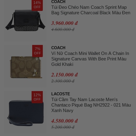
COACH
14%
Túi Đeo Chéo Nam Coach Sprint Map
OFF
Bag Signature Charcoal Black Màu Đen
3.960.000 đ
4.600.000 đ
COACH
7%
Ví Nữ Coach Mini Wallet On A Chain In
OFF
Signature Canvas With Bee Print Màu
Gold Khaki
2.150.000 đ
2.300.000 đ
LACOSTE
12%
Túi Cầm Tay Nam Lacoste Men's
OFF
Chantaco Piqué Bag NH2922 - 021 Màu
Xanh Navy
4.580.000 đ
5.200.000 đ