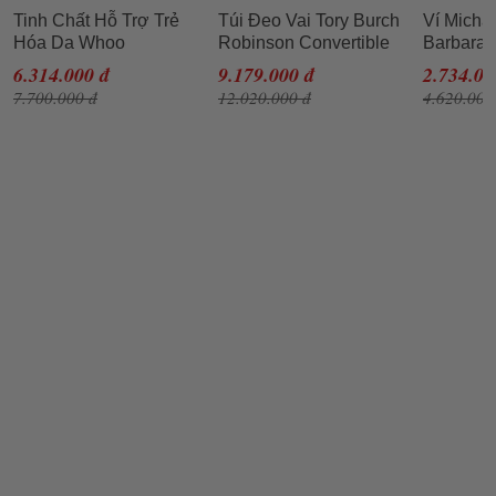
Tinh Chất Hỗ Trợ Trẻ
Túi Đeo Vai Tory Burch
Ví Micha
Hóa Da Whoo
Robinson Convertible
Barbara 
Cheonyuldan
Shoulder Bag- Tramonto
Metallic
6.314.000 đ
9.179.000 đ
2.734.00
Regenerating Essence
Cho Nữ
Rose Go
7.700.000 đ
12.020.000 đ
4.620.000