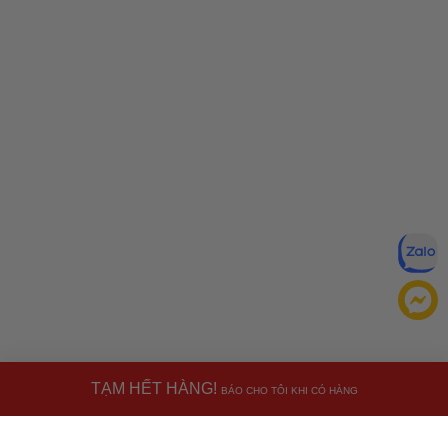
TẠM HẾT HÀNG!
BÁO CHO TÔI KHI CÓ HÀNG
Đăng ký để nhận ưu đãi qua email:
ĐĂNG KÝ