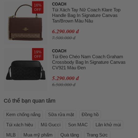
COACH
16%
Túi Xách Tay Nữ Coach Klare Top
OFF
Handle Bag In Signature Canvas
Tan/Brown Màu Nâu
6.290.000 đ
7.500.000 đ
COACH
19%
Túi Đeo Chéo Nam Coach Graham
OFF
Crossbody Bag In Signature Canvas
CV921 Màu Đen
5.290.000 đ
6.500.000 đ
Có thể bạn quan tâm
Kem chống nắng
Sữa rửa mặt
Đồng hồ
Túi xách hiệu
Mũ Gucci
Son MAC
Lăn khử mùi
MLB
Mua mỹ phẩm
Quà tặng
Trang Sức