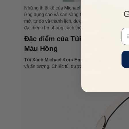
Những thiết kế của Michael Kors đề cao sự khéo lé
G
ứng dụng cao và sẵn sàng theo đuổi các xu hướng t
mở, tự do và thanh lịch, được nhận diện như một lố
đại diện cho phong cách thời trang của Michael Kor
Em
Đặc điểm của Túi Xách Michael
Màu Hồng
Túi Xách Michael Kors Emilia Medium Logo Sh
và ấn tượng. Chiếc túi được làm bằng canvas giúp 