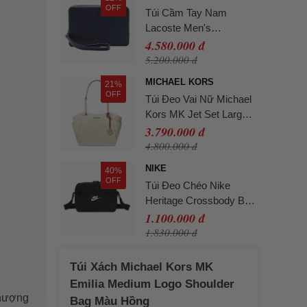
OFF
Túi Cầm Tay Nam
Lacoste Men's
Chantaco Piqué Bag
4.580.000 đ
NH2922 - 021 Màu Xanh
5.200.000 đ
Navy
MICHAEL KORS
21%
OFF
Túi Đeo Vai Nữ Michael
Kors MK Jet Set Large
Signature Logo Shoulder
3.790.000 đ
Bag 35S4GTVT3B Màu
4.800.000 đ
Kem
NIKE
40%
OFF
Túi Đeo Chéo Nike
Heritage Crossbody Bag
2.0 IB4378-010 Màu
1.100.000 đ
Đen
1.830.000 đ
Túi Xách Michael Kors MK
Emilia Medium Logo Shoulder
thượng
Bag Màu Hồng