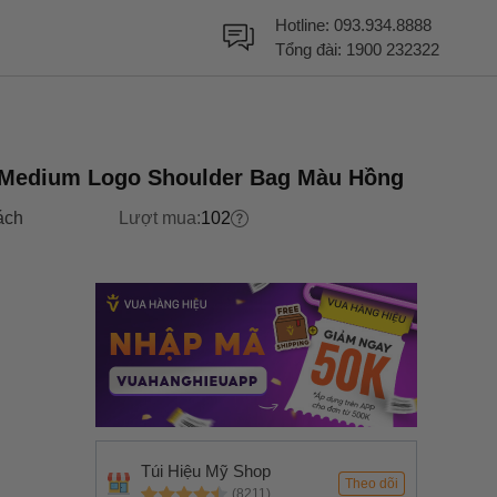
Hotline:
093.934.8888
Tổng đài:
1900 232322
a Medium Logo Shoulder Bag Màu Hồng
ách
Lượt mua:
102
Túi Hiệu Mỹ Shop
Theo dõi
(8211)