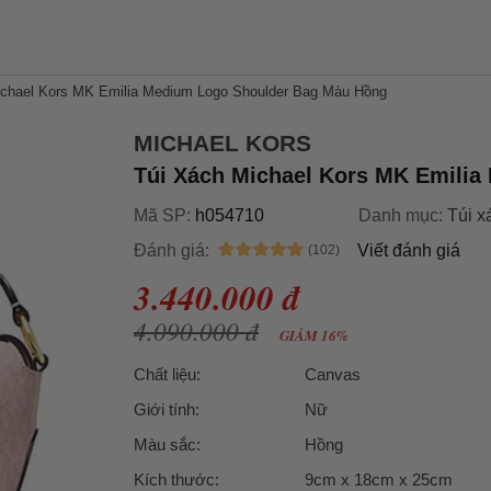
ichael Kors MK Emilia Medium Logo Shoulder Bag Màu Hồng
MICHAEL KORS
Túi Xách Michael Kors MK Emili
Mã SP:
h054710
Danh mục:
Túi x
Đánh giá:
Viết đánh giá
3.440.000 đ
4.090.000 đ
GIẢM 16%
Chất liệu:
Canvas
Giới tính:
Nữ
Màu sắc:
Hồng
Kích thước:
9cm x 18cm x 25cm