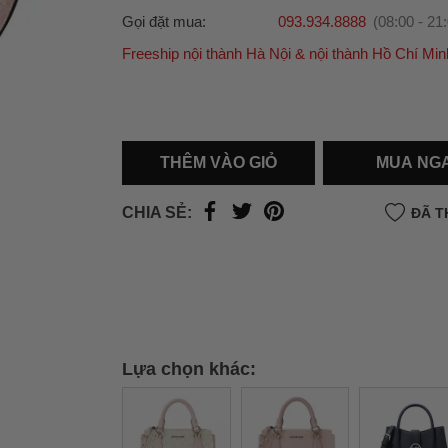
Gọi đặt mua:
093.934.8888
(08:00 - 21
Freeship nội thành Hà Nội & nội thành Hồ Chí Min
Ưu đãi dành cho bạn
Miễn phí giao hàng
30.000đ
cho đơn hàng từ
500.000đ
(Áp dụng tại nội thành Hà Nội & nội
Hồ Chí Minh).
THÊM VÀO GIỎ
MUA NG
Lưu ý: Với các đơn hàng tại nội thành
Hà Nộ
thành
Hồ Chí Minh
, khách hàng muốn giao 
CHIA SẺ:
ĐÃ T
trong ngày hoặc Đơn hàng giao hỏa tốc theo
của khách hàng phí vận chuyển sẽ được thô
và áp dụng theo cước phí của đơn vị vận chu
thời điểm đó.
Xem chi tiết →
Lựa chọn khác: