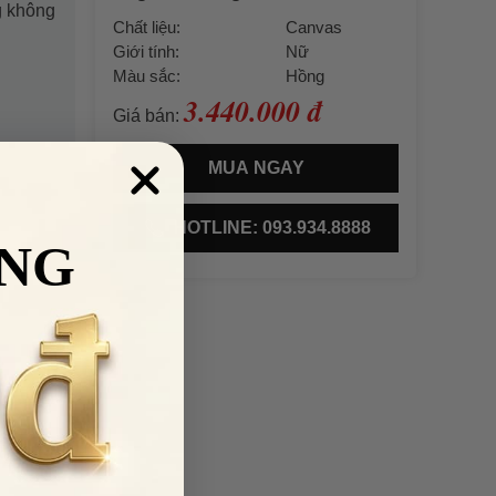
g không
Chất liệu:
Canvas
Giới tính:
Nữ
Màu sắc:
Hồng
3.440.000 đ
Giá bán:
MUA NGAY
HOTLINE: 093.934.8888
NG