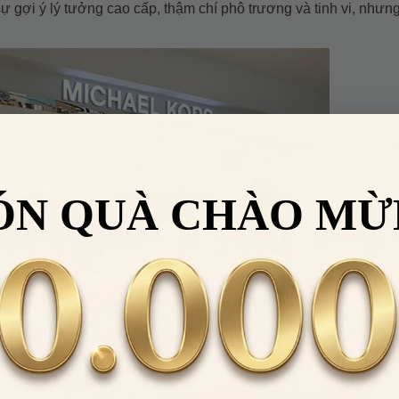
sự gợi ý lý tưởng cao cấp, thậm chí phô trương và tinh vi, nhưn
ÓN QUÀ CHÀO MỪ