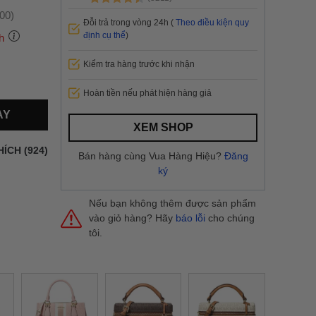
:00)
Đỗi trả trong vòng 24h (
Theo điều kiện quy
định cụ thể
)
h
Kiểm tra hàng trước khi nhận
 thành
Hoàn tiền nếu phát hiện hàng giả
AY
i
và nội
XEM SHOP
nhanh
HÍCH (924)
Bán hàng cùng Vua Hàng Hiệu?
Đăng
 yêu cầu
ký
ng báo
yển tại
Nếu bạn không thêm được sản phẩm
vào giỏ hàng? Hãy
báo lỗi
cho chúng
tôi.