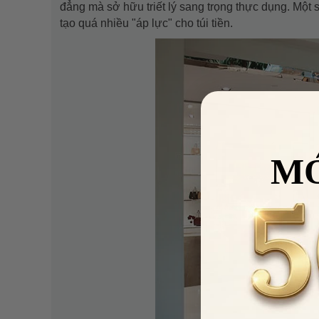
đẳng mà sở hữu triết lý sang trọng thực dụng. Một 
tạo quá nhiều "áp lực" cho túi tiền.
M