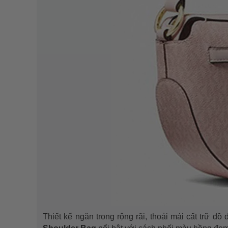
Thiết kế ngăn trong rộng rãi, thoải mái cất trữ đồ