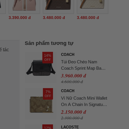
3.390.000 đ
3.480.000 đ
3.480.000 đ
Sản phẩm tương tự
ế tác
COACH
14%
OFF
Túi Đeo Chéo Nam
Coach Sprint Map Bag
Signature Charcoal
3.960.000 đ
Black Màu Đen
4.600.000 đ
COACH
7%
OFF
Ví Nữ Coach Mini Wallet
On A Chain In Signature
Canvas With Bee Print
2.150.000 đ
Màu Gold Khaki
2.300.000 đ
LACOSTE
12%