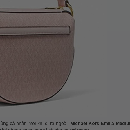
 dùng cá nhân mỗi khi đi ra ngoài.
Michael Kors Emilia Medi