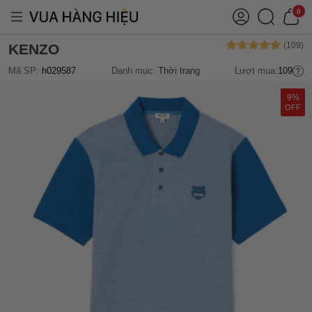
0
KENZO
Mã SP:
h029587
Danh mục:
Thời trang
Lượt mua:
109
9%
OFF