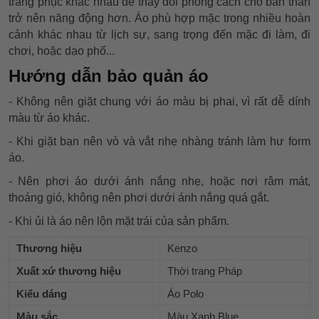
trang phục khác nhau để thay đổi phong cách cho bản thân
trở nên năng động hơn. Áo phù hợp mặc trong nhiều hoàn
cảnh khác nhau từ lịch sự, sang trọng đến mặc đi làm, đi
chơi, hoặc dạo phố...
Hướng dẫn bảo quản áo
- Không nên giặt chung với áo màu bị phai, vì rất dễ dính
màu từ áo khác.
- Khi giặt bạn nên vò và vắt nhẹ nhàng tránh làm hư form
áo.
- Nên phơi áo dưới ánh nắng nhẹ, hoặc nơi râm mát,
thoáng gió, không nên phơi dưới ánh nắng quá gắt.
- Khi ủi là áo nên lộn mặt trái của sản phẩm.
Thương hiệu
Kenzo
Xuất xứ thương hiệu
Thời trang Pháp
Kiểu dáng
Áo Polo
Màu sắc
Màu Xanh Blue