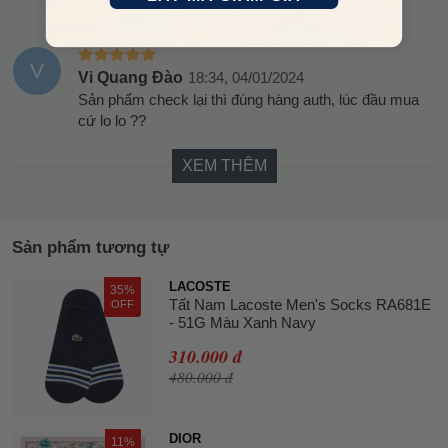
không ảnh hưởng gì!
V
Vi Quang Đào
18:34, 04/01/2024
Sản phẩm check lại thì đúng hàng auth, lúc đầu mua
cứ lo lo ??
XEM THÊM
Sản phẩm tương tự
LACOSTE
35%
Tất Nam Lacoste Men's Socks RA681E
OFF
- 51G Màu Xanh Navy
310.000 đ
480.000 đ
DIOR
11%