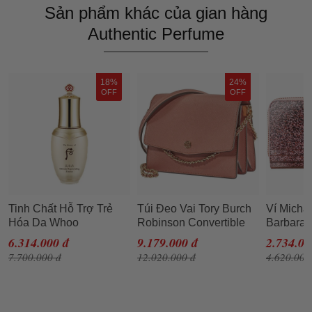
Sản phẩm khác của gian hàng
Authentic Perfume
18%
24%
OFF
OFF
Tinh Chất Hỗ Trợ Trẻ
Túi Đeo Vai Tory Burch
Ví Micha
Hóa Da Whoo
Robinson Convertible
Barbara 
Cheonyuldan
Shoulder Bag- Tramonto
Metallic
6.314.000 đ
9.179.000 đ
2.734.00
Regenerating Essence
Cho Nữ
Rose Go
7.700.000 đ
12.020.000 đ
4.620.000