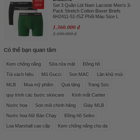
35%
Set 3 Quần Lót Nam Lacoste Men's 3-
OFF
Pack Stretch Cotton Boxer Briefs
6H2411-51-ISZ Phối Màu Size L
1.360.000 đ
2.100.000 đ
Có thể bạn quan tâm
Kem chống nắng
Sữa rửa mặt
Đồng hồ
Túi xách hiệu
Mũ Gucci
Son MAC
Lăn khử mùi
MLB
Mua mỹ phẩm
Quà tặng
Trang Sức
quy trình các bước skincare
Kính mắt Cartier
Nước hoa
Son môi chính hãng
Giày MLB
Nước hoa Nữ Bán Chạy
Đồng hồ Seiko
Loa Marshall cao cấp
Kem chống nắng cho da