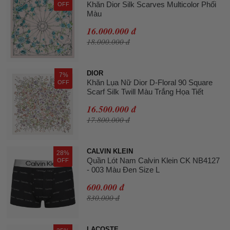
Khăn Dior Silk Scarves Multicolor Phối
OFF
Màu
16.000.000 đ
18.000.000 đ
DIOR
7%
Khăn Lụa Nữ Dior D-Floral 90 Square
OFF
Scarf Silk Twill Màu Trắng Họa Tiết
16.500.000 đ
17.800.000 đ
CALVIN KLEIN
28%
Quần Lót Nam Calvin Klein CK NB4127
OFF
- 003 Màu Đen Size L
600.000 đ
830.000 đ
LACOSTE