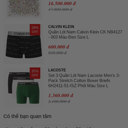
16.500.000 đ
17.800.000 đ
CALVIN KLEIN
28%
Quần Lót Nam Calvin Klein CK NB4127
OFF
- 003 Màu Đen Size L
600.000 đ
830.000 đ
LACOSTE
35%
Set 3 Quần Lót Nam Lacoste Men's 3-
OFF
Pack Stretch Cotton Boxer Briefs
6H2411-51-ISZ Phối Màu Size L
1.360.000 đ
2.100.000 đ
Có thể bạn quan tâm