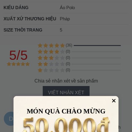
KIỂU DÁNG
Áo Polo
XUẤT XỨ THƯƠNG HIỆU
Pháp
SIZE THỜI TRANG
5
(36)
5/5
(0)
(0)
(0)
(0)
Chia sẻ nhận xét về sản phẩm
VIẾT NHẬN XÉT
MÓN QUÀ CHÀO MỪNG
D
Diệp Bảo Nhi
10:40, 25/07/2026
Đóng gói cẩn thận, tư vấn kỹ, hàng giao khá nhanh