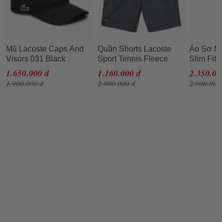
Mũ Lacoste Caps And
Quần Shorts Lacoste
Áo Sơ Mi
Visors 031 Black
Sport Tennis Fleece
Slim Fit
RK2447-00 RK2662 10
Short Men GH2136-050
Shirt C
1.650.000 đ
1.160.000 đ
2.350.00
031 Màu Đen
Màu Xám Size 5
Xanh Nav
1.900.000 đ
2.900.000 đ
2.900.000