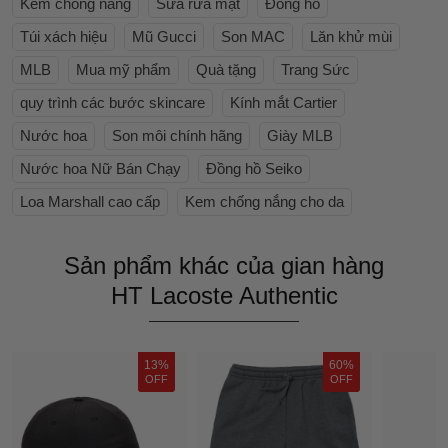
Kem chống nắng
Sữa rửa mặt
Đồng hồ
Túi xách hiệu
Mũ Gucci
Son MAC
Lăn khử mùi
MLB
Mua mỹ phẩm
Quà tặng
Trang Sức
quy trình các bước skincare
Kính mắt Cartier
Nước hoa
Son môi chính hãng
Giày MLB
Nước hoa Nữ Bán Chạy
Đồng hồ Seiko
Loa Marshall cao cấp
Kem chống nắng cho da
Sản phẩm khác của gian hàng
HT Lacoste Authentic
13%
60%
OFF
OFF