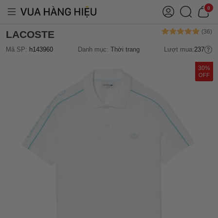
0
LACOSTE
Mã SP:
h143960
Danh mục:
Thời trang
Lượt mua:
237
30%
OFF