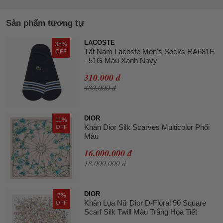
Sản phẩm tương tự
LACOSTE
35%
Tất Nam Lacoste Men's Socks RA681E
OFF
- 51G Màu Xanh Navy
310.000 đ
480.000 đ
DIOR
11%
Khăn Dior Silk Scarves Multicolor Phối
OFF
Màu
16.000.000 đ
18.000.000 đ
DIOR
7%
Khăn Lụa Nữ Dior D-Floral 90 Square
OFF
Scarf Silk Twill Màu Trắng Họa Tiết