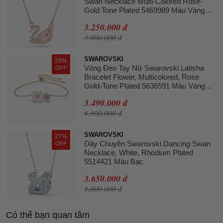
Swan Necklace Multi-Colored Rose-
Gold Tone Plated 5469989 Màu Vàng
Hồng
3.250.000 đ
3.900.000 đ
SWAROVSKI
29%
Vòng Đeo Tay Nữ Swarovski Latisha
OFF
Bracelet Flower, Multicolored, Rose
Gold-Tone Plated 5636591 Màu Vàng
Hồng
3.490.000 đ
4.900.000 đ
SWAROVSKI
27%
Dây Chuyền Swarovski Dancing Swan
OFF
Necklace, White, Rhodium Plated
5514421 Màu Bạc
3.650.000 đ
5.000.000 đ
Có thể bạn quan tâm