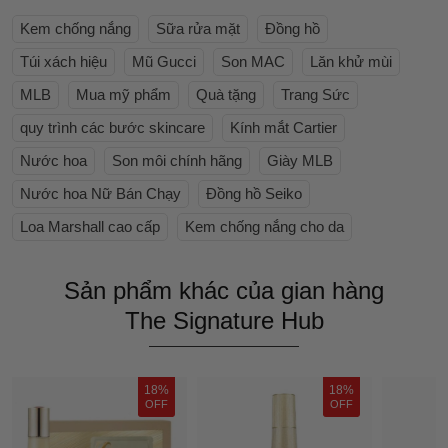
Kem chống nắng
Sữa rửa mặt
Đồng hồ
Túi xách hiệu
Mũ Gucci
Son MAC
Lăn khử mùi
MLB
Mua mỹ phẩm
Quà tặng
Trang Sức
quy trình các bước skincare
Kính mắt Cartier
Nước hoa
Son môi chính hãng
Giày MLB
Nước hoa Nữ Bán Chạy
Đồng hồ Seiko
Loa Marshall cao cấp
Kem chống nắng cho da
Sản phẩm khác của gian hàng
The Signature Hub
18%
18%
OFF
OFF