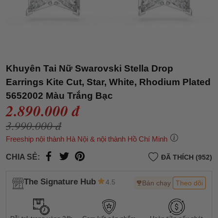
Khuyên Tai Nữ Swarovski Stella Drop
Earrings Kite Cut, Star, White, Rhodium Plated
5652002 Màu Trắng Bạc
2.890.000 đ
3.990.000 đ
Freeship nội thành Hà Nội & nội thành Hồ Chí Minh
CHIA SẺ:
ĐÃ THÍCH (952)
The Signature Hub
4.5
Bán chạy
Theo dõi