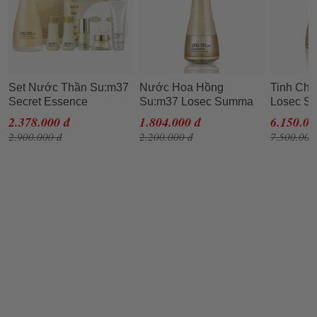
Set Nước Thần Su:m37
Nước Hoa Hồng
Tinh Ch
Secret Essence
Su:m37 Losec Summa
Losec Su
Advanced 150ml - Giải
Elixir Skin Softener - Hỗ
Ampoule
2.378.000 đ
1.804.000 đ
6.150.00
Quyết Mọi Vấn Đề Da
Trợ Tái Sinh Da & Cải
Đêm (20m
2.900.000 đ
2.200.000 đ
7.500.000
Tặng Kèm Set 5 Món
Thiện Nếp Nhăn
SUM37
SUM37