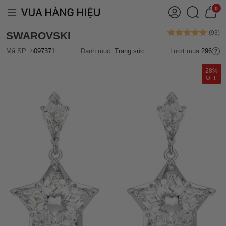
0
SWAROVSKI
Mã SP:
h097371
Danh mục:
Trang sức
Lượt mua:
296
28%
OFF