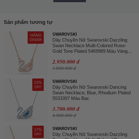
Sản phẩm tương tự
SWAROVSKI
HÀNG
Dây Chuyền Nữ Swarovski Dazzling
ORDER
Swan Necklace Multi-Colored Rose-
Gold Tone Plated 5469989 Màu Vàng
Hồng
2.950.000 đ
3.600.000 đ
SWAROVSKI
23%
Dây Chuyền Nữ Swarovski Dancing
OFF
Swan Necklace, Blue, Rhodium Plated
5533397 Màu Bạc
3.700.000 đ
4.800.000 đ
SWAROVSKI
17%
Dây Chuyền Nữ Swarovski Dazzling
OFF