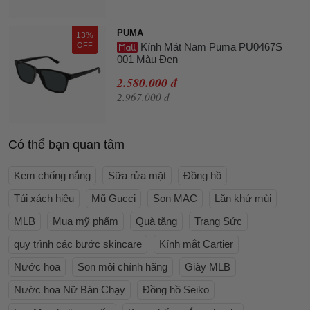
PUMA
13%
OFF
Kính Mát Nam Puma PU0467S
001 Màu Đen
2.580.000 đ
2.967.000 đ
Có thể bạn quan tâm
Kem chống nắng
Sữa rửa mặt
Đồng hồ
Túi xách hiệu
Mũ Gucci
Son MAC
Lăn khử mùi
MLB
Mua mỹ phẩm
Quà tặng
Trang Sức
quy trình các bước skincare
Kính mắt Cartier
Nước hoa
Son môi chính hãng
Giày MLB
Nước hoa Nữ Bán Chạy
Đồng hồ Seiko