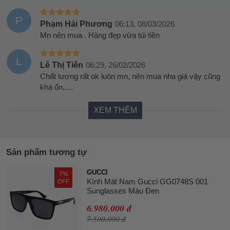
P
Phạm Hải Phương
06:13, 08/03/2026
Mn nên mua . Hàng đẹp vừa túi tiền
L
Lê Thị Tiến
06:29, 26/02/2026
Chất lượng rất ok luôn mn, nên mua nha giá vậy cũng
khá ổn.....
XEM THÊM
Sản phẩm tương tự
GUCCI
7%
Kính Mát Nam Gucci GG0748S 001
OFF
Sunglasses Màu Đen
6.980.000 đ
7.500.000 đ