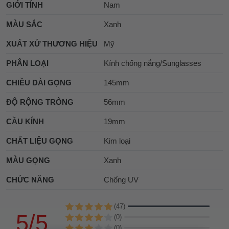
GIỚI TÍNH
Nam
MÀU SẮC
Xanh
XUẤT XỨ THƯƠNG HIỆU
Mỹ
PHÂN LOẠI
Kính chống nắng/Sunglasses
CHIỀU DÀI GỌNG
145mm
ĐỘ RỘNG TRÒNG
56mm
CẦU KÍNH
19mm
CHẤT LIỆU GỌNG
Kim loại
MÀU GỌNG
Xanh
CHỨC NĂNG
Chống UV
(47)
5/5
(0)
(0)