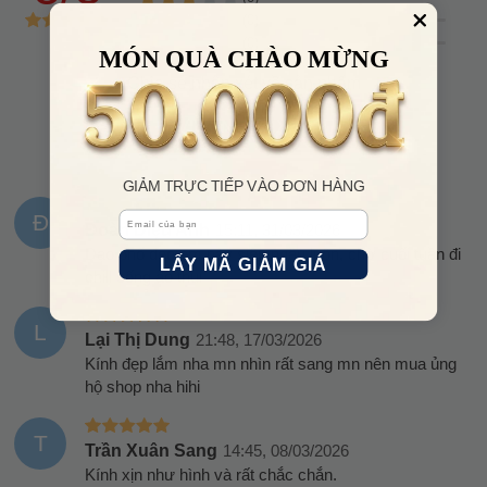
(0)
(0)
MÓN QUÀ CHÀO MỪNG
Chia sẻ nhận xét về sản phẩm
VIẾT NHẬN XÉT
GIẢM TRỰC TIẾP VÀO ĐƠN HÀNG
Email
Đ
Đoàn Diệu Anh
15:11, 31/03/2026
Dạo phố đeo em này siêu ngầu luôn, chờ cuối tuần đi
LẤY MÃ GIẢM GIÁ
chill sống ảo thui
L
Lại Thị Dung
21:48, 17/03/2026
Kính đẹp lắm nha mn nhìn rất sang mn nên mua ủng
hộ shop nha hihi
T
Trần Xuân Sang
14:45, 08/03/2026
Kính xịn như hình và rất chắc chắn.