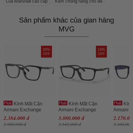
Loa Marshall cao cấp
Kem chống nắng cho da
Sản phẩm khác của gian hàng
MVG
20%
13%
OFF
OFF
Kính Mắt Cận
Kính Mắt Cận
Kính
Armani Exchange
Armani Exchange
Armani 
0AX3088U_815854.B
0AX3089U_807855.B
0AX3062
2.384.000 đ
3.080.000 đ
2.170.00
54 Màu Đen
Màu Đen
Màu Xan
2.980.000 đ
3.542.000 đ
3.100.000