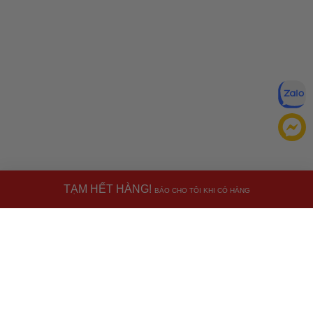
TẠM HẾT HÀNG!
BÁO CHO TÔI KHI CÓ HÀNG
Đăng ký để nhận ưu đãi qua email:
ĐĂNG KÝ
Chính sách bảo mật của
Bằng cách đăng ký, bạn đồng ý với
Ưu đãi dành cho bạn
chúng tôi
Miễn phí giao hàng
30.000đ
cho đơn hàng từ
500.000đ
(Áp
dụng tại nội thành Hà Nội & nội thành Hồ Chí Minh).
Lưu ý: Với các đơn hàng tại nội thành
Hà Nội
và nội thành