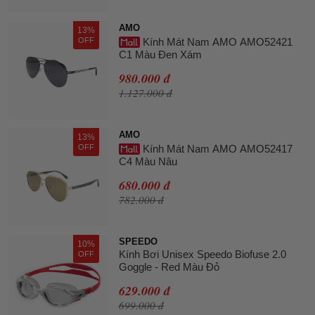
AMO
13%
OFF
Kính Mát Nam AMO AMO52421
C1 Màu Đen Xám
980.000 đ
1.127.000 đ
AMO
13%
OFF
Kính Mát Nam AMO AMO52417
C4 Màu Nâu
680.000 đ
782.000 đ
SPEEDO
10%
Kính Bơi Unisex Speedo Biofuse 2.0
OFF
Goggle - Red Màu Đỏ
629.000 đ
699.000 đ