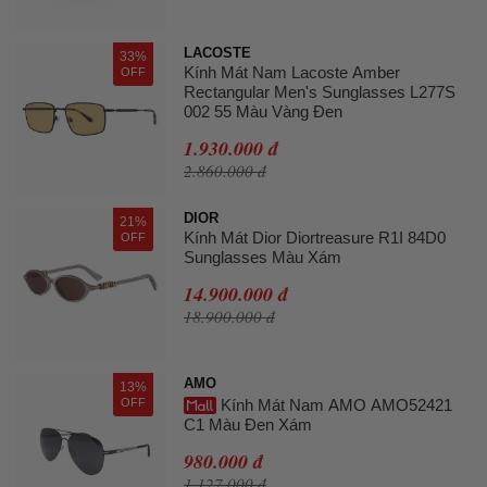
LACOSTE
33%
Kính Mát Nam Lacoste Amber
OFF
Rectangular Men's Sunglasses L277S
002 55 Màu Vàng Đen
1.930.000 đ
2.860.000 đ
DIOR
21%
Kính Mát Dior Diortreasure R1I 84D0
OFF
Sunglasses Màu Xám
14.900.000 đ
18.900.000 đ
AMO
13%
OFF
Kính Mát Nam AMO AMO52421
C1 Màu Đen Xám
980.000 đ
1.127.000 đ