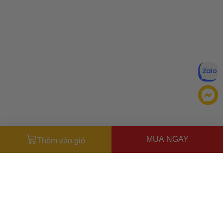
MUA NGAY
Thêm vào giỏ
Đăng ký để nhận ưu đãi qua email:
ĐĂNG KÝ
Chính sách bảo mật của
Bằng cách đăng ký, bạn đồng ý với
Ưu đãi dành cho bạn
chúng tôi
Miễn phí giao hàng
30.000đ
cho đơn hàng từ
500.000đ
(Áp
dụng tại nội thành Hà Nội & nội thành Hồ Chí Minh).