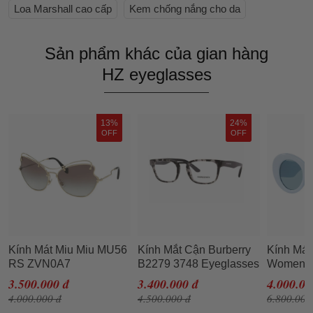
Loa Marshall cao cấp
Kem chống nắng cho da
Sản phẩm khác của gian hàng
HZ eyeglasses
13%
24%
OFF
OFF
Kính Mát Miu Miu MU56
Kính Mắt Cận Burberry
Kính Mát
RS ZVN0A7
B2279 3748 Eyeglasses
Women's
Sunglasses Pale
Men
Sunglas
3.500.000 đ
3.400.000 đ
4.000.00
402880 
4.000.000 đ
4.500.000 đ
6.800.000