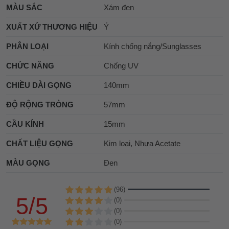
MÀU SẮC
Xám đen
XUẤT XỨ THƯƠNG HIỆU
Ý
PHÂN LOẠI
Kính chống nắng/Sunglasses
CHỨC NĂNG
Chống UV
CHIỀU DÀI GỌNG
140mm
ĐỘ RỘNG TRÒNG
57mm
CẦU KÍNH
15mm
CHẤT LIỆU GỌNG
Kim loại, Nhựa Acetate
MÀU GỌNG
Đen
(96)
5/5
(0)
(0)
(0)