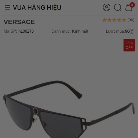
0
VERSACE
Mã SP:
h100273
Danh mục:
Kính mắt
Lượt mua:
96
36%
OFF