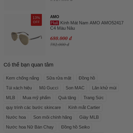
AMO
13%
OFF
Kính Mát Nam AMO AMO52417
C4 Màu Nâu
680.000 đ
782.000 đ
Có thể bạn quan tâm
Kem chống nắng
Sữa rửa mặt
Đồng hồ
Túi xách hiệu
Mũ Gucci
Son MAC
Lăn khử mùi
MLB
Mua mỹ phẩm
Quà tặng
Trang Sức
quy trình các bước skincare
Kính mắt Cartier
Nước hoa
Son môi chính hãng
Giày MLB
Nước hoa Nữ Bán Chạy
Đồng hồ Seiko