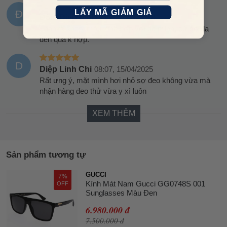
LẤY MÃ GIẢM GIÁ
Đ
Đàm Diệu Linh
14:22, 21/04/2025
Thanks shop, màu kính hợp với da mình, cứ sợ da
đen quá k hợp.
D
Diệp Linh Chi
08:07, 15/04/2025
Rất ưng ý, mặt mình hơi nhỏ sợ đeo không vừa mà
nhận hàng đeo thử vừa y xì luôn
XEM THÊM
Sản phẩm tương tự
GUCCI
7%
Kính Mát Nam Gucci GG0748S 001
OFF
Sunglasses Màu Đen
6.980.000 đ
7.500.000 đ