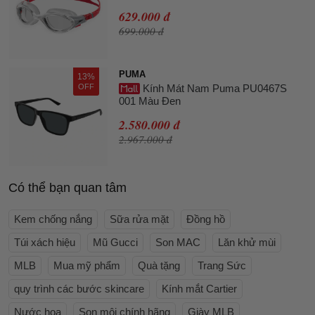
629.000 đ
699.000 đ
PUMA
13%
OFF
Kính Mát Nam Puma PU0467S
001 Màu Đen
2.580.000 đ
2.967.000 đ
Có thể bạn quan tâm
Kem chống nắng
Sữa rửa mặt
Đồng hồ
Túi xách hiệu
Mũ Gucci
Son MAC
Lăn khử mùi
MLB
Mua mỹ phẩm
Quà tặng
Trang Sức
quy trình các bước skincare
Kính mắt Cartier
Nước hoa
Son môi chính hãng
Giày MLB