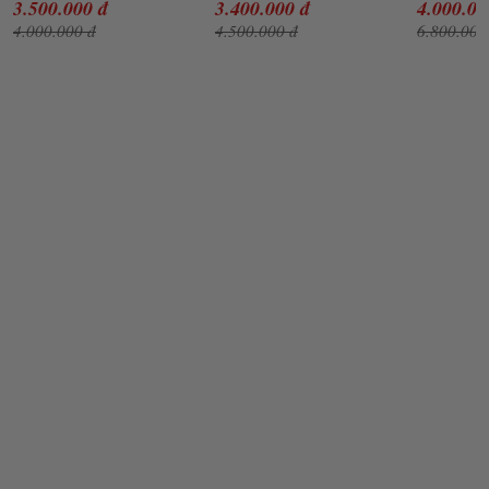
3.500.000 đ
3.400.000 đ
4.000.00
402880 
4.000.000 đ
4.500.000 đ
6.800.000