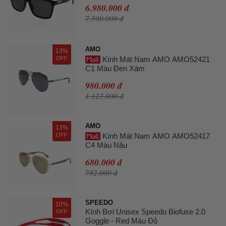
6.980.000 đ
7.500.000 đ
AMO
13%
OFF
Kính Mát Nam AMO AMO52421
C1 Màu Đen Xám
980.000 đ
1.127.000 đ
AMO
13%
OFF
Kính Mát Nam AMO AMO52417
C4 Màu Nâu
680.000 đ
782.000 đ
SPEEDO
10%
Kính Bơi Unisex Speedo Biofuse 2.0
OFF
Goggle - Red Màu Đỏ