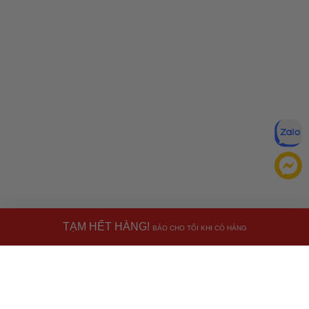
TẠM HẾT HÀNG!
BÁO CHO TÔI KHI CÓ HÀNG
Đăng ký để nhận ưu đãi qua email:
ĐĂNG KÝ
Chính sách bảo mật của
Bằng cách đăng ký, bạn đồng ý với
Ưu đãi dành cho bạn
chúng tôi