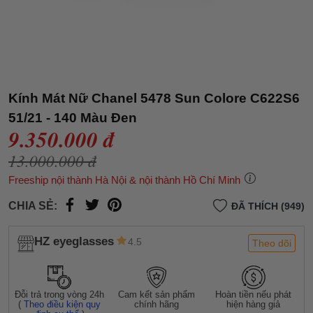
Kính Mát Nữ Chanel 5478 Sun Colore C622S6
51/21 - 140 Màu Đen
9.350.000 đ
13.000.000 đ
Freeship nội thành Hà Nội & nội thành Hồ Chí Minh
CHIA SẺ:
ĐÃ THÍCH (949)
HZ eyeglasses
4.5
Theo dõi
Đỗi trả trong vòng 24h
Cam kết sản phẩm
Hoàn tiền nếu phát
(
Theo điều kiện quy
chính hãng
hiện hàng giả