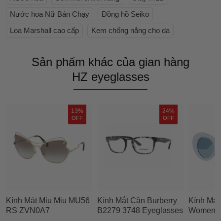
Nước hoa Nữ Bán Chạy
Đồng hồ Seiko
Loa Marshall cao cấp
Kem chống nắng cho da
Sản phẩm khác của gian hàng
HZ eyeglasses
13%
24%
OFF
OFF
Kính Mát Miu Miu MU56
Kính Mắt Cận Burberry
Kính Mát
RS ZVN0A7
B2279 3748 Eyeglasses
Women's
Sunglasses Pale
Men
Sunglas