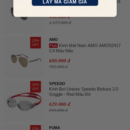
OFF
Kính Mát Nam AMO AMO52421
LẤY MÃ GIẢM GIÁ
C1 Màu Đen Xám
980.000 đ
1.127.000 đ
AMO
13%
OFF
Kính Mát Nam AMO AMO52417
C4 Màu Nâu
680.000 đ
782.000 đ
SPEEDO
10%
Kính Bơi Unisex Speedo Biofuse 2.0
OFF
Goggle - Red Màu Đỏ
629.000 đ
699.000 đ
PUMA
13%