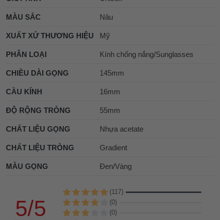
MÀU SẮC
Nâu
XUẤT XỨ THƯƠNG HIỆU
Mỹ
PHÂN LOẠI
Kính chống nắng/Sunglasses
CHIỀU DÀI GỌNG
145mm
CẦU KÍNH
16mm
ĐỘ RỘNG TRÒNG
55mm
CHẤT LIỆU GỌNG
Nhựa acetate
CHẤT LIỆU TRÒNG
Gradient
MÀU GỌNG
Đen/Vàng
(117)
5/5
(0)
(0)