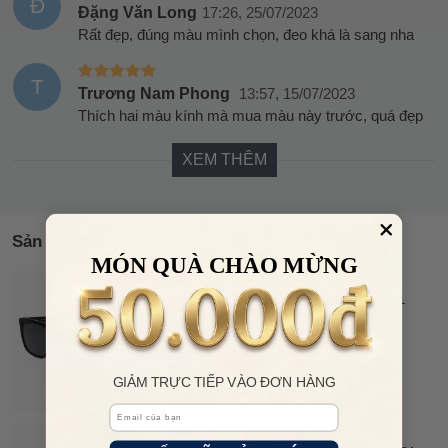
Đ
Đặng Văn Long
17:26, 25/07/2023
Rất đẹp, đúng màu mình chọn, đeo khá là sang nha
T
Trương Nam Phong
13:57, 15/07/2023
Thích hai màu kính mà mua màu này trước, quá đẹp
XEM THÊM
Sản phẩm tương tự
MÓN QUÀ CHÀO MỪNG
GUCCI
7%
Kính Mát Nam Gucci GG0748S 001
OFF
Sunglasses Màu Đen
6.980.000 đ
7.500.000 đ
GIẢM TRỰC TIẾP VÀO ĐƠN HÀNG
Email
AMO
13%