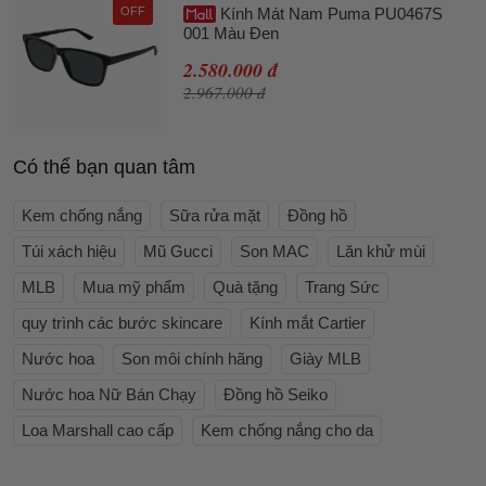
OFF
Kính Mát Nam Puma PU0467S
001 Màu Đen
2.580.000 đ
2.967.000 đ
Có thể bạn quan tâm
Kem chống nắng
Sữa rửa mặt
Đồng hồ
Túi xách hiệu
Mũ Gucci
Son MAC
Lăn khử mùi
MLB
Mua mỹ phẩm
Quà tặng
Trang Sức
quy trình các bước skincare
Kính mắt Cartier
Nước hoa
Son môi chính hãng
Giày MLB
Nước hoa Nữ Bán Chạy
Đồng hồ Seiko
Loa Marshall cao cấp
Kem chống nắng cho da