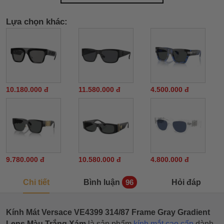
Lựa chọn khác:
10.180.000 đ
11.580.000 đ
4.500.000 đ
9.780.000 đ
10.580.000 đ
4.800.000 đ
Chi tiết
Bình luận
Hỏi đáp
96
Kính Mát Versace VE4399 314/87 Frame Gray Gradient
Lens Màu Trắng Xám
là sản phẩm
kính mắt cao cấp
dành