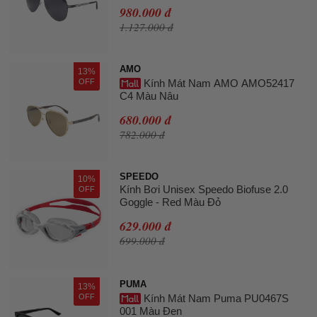
980.000 đ
1.127.000 đ
AMO
13%
OFF
Kính Mát Nam AMO AMO52417
C4 Màu Nâu
680.000 đ
782.000 đ
SPEEDO
10%
Kính Bơi Unisex Speedo Biofuse 2.0
OFF
Goggle - Red Màu Đỏ
629.000 đ
699.000 đ
PUMA
13%
OFF
Kính Mát Nam Puma PU0467S
001 Màu Đen