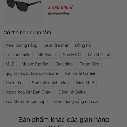
2.580.000 đ
2.967.000 đ
Có thể bạn quan tâm
Kem chống nắng
Sữa rửa mặt
Đồng hồ
Túi xách hiệu
Mũ Gucci
Son MAC
Lăn khử mùi
MLB
Mua mỹ phẩm
Quà tặng
Trang Sức
quy trình các bước skincare
Kính mắt Cartier
Nước hoa
Son môi chính hãng
Giày MLB
Nước hoa Nữ Bán Chạy
Đồng hồ Seiko
Loa Marshall cao cấp
Kem chống nắng cho da
Sản phẩm khác của gian hàng