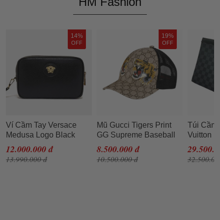
HM Fashion
14%
19%
OFF
OFF
Ví Cầm Tay Versace
Mũ Gucci Tigers Print
Túi Cầm 
Medusa Logo Black
GG Supreme Baseball
Vuitton 
Leather Clutch
Beige Size L (Song Hổ)
Damier G
12.000.000 đ
8.500.000 đ
29.500.0
13.990.000 đ
10.500.000 đ
32.500.00