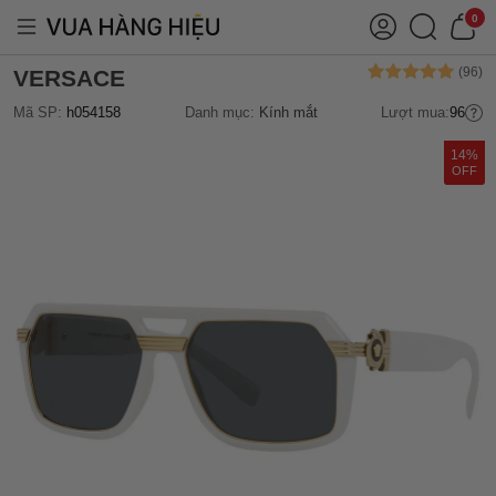
0
VERSACE
Mã SP:
h054158
Danh mục:
Kính mắt
Lượt mua:
96
14%
OFF