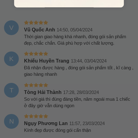
VIẾT NHẬN XÉT
V
Vũ Quốc Anh
14:50, 05/04/2024
Thời gian giao hàng khá nhanh, đóng gói sản phẩm
đẹp, chắc chắn. Giá phù hợp với chất lượng.
K
Khiếu Huyền Trang
13:44, 03/04/2024
Đã nhận được hàng , đóng gói sản phẩm tốt , kĩ càng ,
giao hàng nhanh
T
Tòng Hải Thành
17:28, 28/03/2024
So với giá thì đúng đáng tiền, năm ngoái mua 1 chiếc
ở đây giờ vẫn dùng ngon
N
Ngụy Phương Lan
11:57, 23/03/2024
Kính đẹp được đóng gói cẩn thận