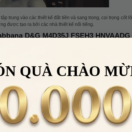
trung vào các thiết kế đắt tiền và sang trọng, cọi trọng cốt lõi
 được tạo ra bởi các nhà thiết kế nổi tiếng.
 Gabbana D&G M4D35J FSEH3 HNVAADG
 FSEH3 HNVAADG Màu Đen
được thiết kế để mang lại cảm giá
 mại, thoáng khí cùng khả năng co giãn linh hoạt giúp hạn chế 
ÓN QUÀ CHÀO MỪ
ên. Phần cạp chun đàn hồi tốt, ôm chắc nhưng không gây hằn h