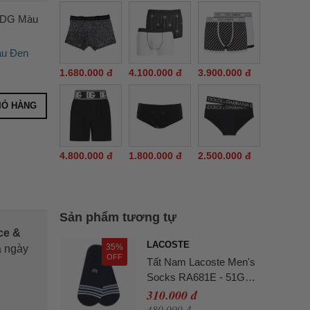
ADG Màu
àu Đen
1.680.000 đ
4.100.000 đ
3.900.000 đ
IỎ HÀNG
4.800.000 đ
1.800.000 đ
2.500.000 đ
Sản phẩm tương tự
ce &
LACOSTE
35%
̉ ngày
OFF
Tất Nam Lacoste Men's
Socks RA681E - 51G
Màu Xanh Navy
310.000 đ
480.000 đ