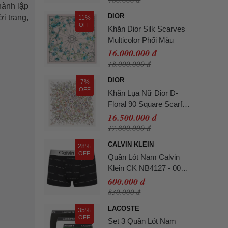
hành lập
DIOR
i trang,
11%
OFF
Khăn Dior Silk Scarves
Multicolor Phối Màu
16.000.000 đ
18.000.000 đ
DIOR
7%
OFF
Khăn Lụa Nữ Dior D-
Floral 90 Square Scarf
Silk Twill Màu Trắng Họa
16.500.000 đ
Tiết
17.800.000 đ
CALVIN KLEIN
28%
OFF
Quần Lót Nam Calvin
Klein CK NB4127 - 003
Màu Đen Size L
600.000 đ
830.000 đ
LACOSTE
35%
OFF
Set 3 Quần Lót Nam