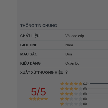
THÔNG TIN CHUNG
CHẤT LIỆU
Vải cao cấp
GIỚI TÍNH
Nam
MÀU SẮC
Đen
KIỂU DÁNG
Quần lót
XUẤT XỨ THƯƠNG HIỆU
Ý
(15)
5/5
(0)
(0)
(0)
(0)