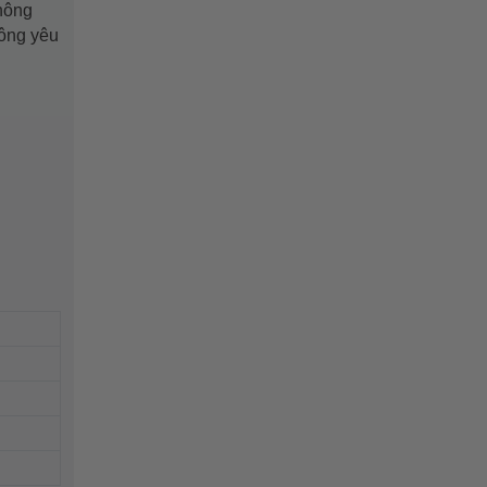
thông
 ông yêu