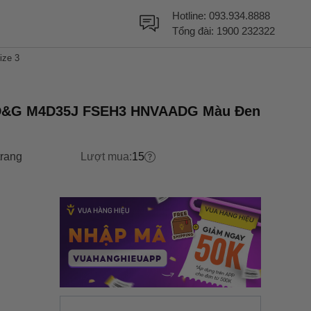
Hotline:
093.934.8888
Tổng đài:
1900 232322
ze 3
 D&G M4D35J FSEH3 HNVAADG Màu Đen
trang
Lượt mua:
15