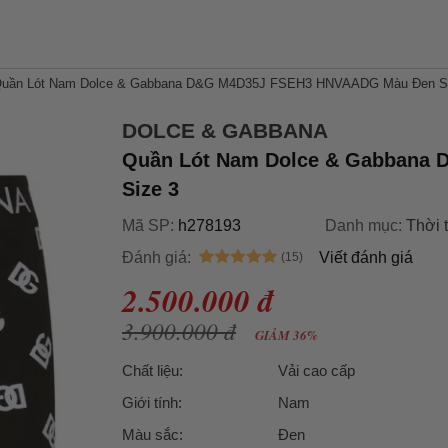
uần Lót Nam Dolce & Gabbana D&G M4D35J FSEH3 HNVAADG Màu Đen Si
DOLCE & GABBANA
Quần Lót Nam Dolce & Gabbana
Size 3
Mã SP:
h278193
Danh mục:
Thời 
Đánh giá:
Viết đánh giá
2.500.000 đ
3.900.000 đ
GIẢM 36%
Chất liệu:
Vải cao cấp
Giới tính:
Nam
Màu sắc:
Đen