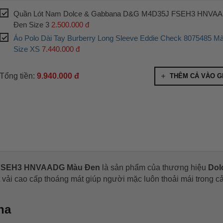
Quần Lót Nam Dolce & Gabbana D&G M4D35J FSEH3 HNVA
Đen Size 3
2.500.000 đ
Áo Polo Dài Tay Burberry Long Sleeve Eddie Check 8075485 M
Size XS
7.440.000 đ
Tổng tiền:
9.940.000 đ
THÊM CẢ VÀO G
 FSEH3 HNVAADG Màu Đen
là sản phẩm của thương hiệu
Dol
vải cao cấp thoáng mát giúp người mặc luôn thoải mái trong ca
na