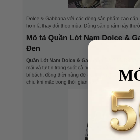
Dolce & Gabbana với các dòng sản phẩm cao cấp, tập 
hơn là thay đổi theo mùa. Dòng sản phẩm này thường
Mô tả Quần Lót Nam Dolce &
Đen
Quần Lót Nam Dolce & Gabbana D&G M4D35J
mái và tự tin trong suốt cả ngày. Chất liệu vải mềm
M
bí bách, đồng thời nâng đỡ cơ thể một cách tự nhi
chịu khi mặc trong thời gian dài.