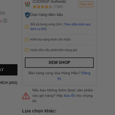
CUONGP Authentic
Theo dõi
(7380)
:00)
Gian hàng đảm bảo
h
Đỗi trả trong vòng 24h (
Theo điều kiện quy
định cụ thể
)
Kiểm tra hàng trước khi nhận
 thành
Hoàn tiền nếu phát hiện hàng giả
i
và nội
nhanh
XEM SHOP
 yêu cầu
AY
ng báo
Bán hàng cùng Vua Hàng Hiệu?
Đăng
yển tại
ký
HÍCH (652)
Nếu bạn không thêm được sản phẩm
vào giỏ hàng? Hãy
báo lỗi
cho chúng
tôi.
Lựa chọn khác: