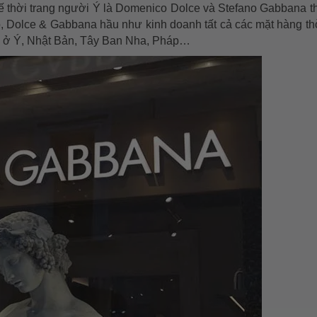
 thời trang người Ý là Domenico Dolce và Stefano Gabbana t
, Dolce & Gabbana hầu như kinh doanh tất cả các mặt hàng thờ
g ở Ý, Nhật Bản, Tây Ban Nha, Pháp…