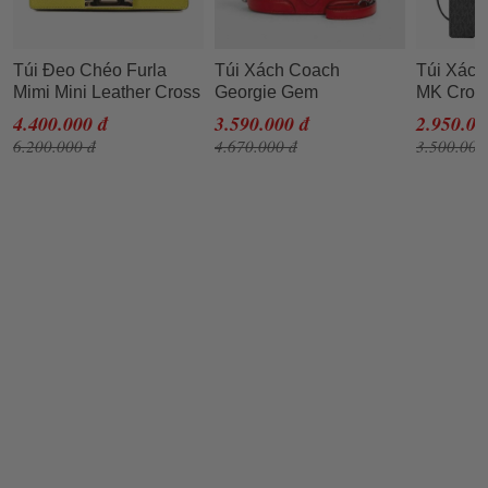
Túi Đeo Chéo Furla
Túi Xách Coach
Túi Xách
Mimi Mini Leather Cross
Georgie Gem
MK Cros
Body Bag DNV Lime
Crossbody Red Pebble
Messenge
4.400.000 đ
3.590.000 đ
2.950.00
Jade Màu Vàng
Leather Shoulder Purse
Medium 
6.200.000 đ
4.670.000 đ
3.500.000
5503 Màu Đỏ
Signatur
Satchel 