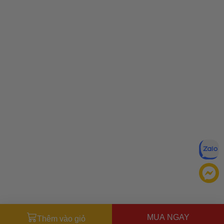
MUA NGAY
Thêm vào giỏ
Đăng ký để nhận ưu đãi qua email: