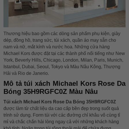
Thương hiệu bao gồm các dòng sản phẩm phụ kiện, giày
dép, đồng hồ, trang sức, túi xách, quần áo may sẵn cho
nam và nữ, mắt kính và nước hoa. Những cửa hàng
Michael Kors được đặt tại các thành phố nổi tiếng như New
York, Beverly Hills, Chicago, London, Milan, Paris, Munich,
Istanbul, Dubai, Seoul, Tokyo và Màu Nâu Kông, Thượng
Hải và Rio de Janerio.
Mô tả túi xách Michael Kors Rose Da
Bóng 35H9RGFC0Z Màu Nâu
Túi xách Michael Kors Rose Da Bóng 35H9RGFC0Z
được làm từ chất liệu da cao cấp bền đẹp trong suốt quá
trình sử dụng. Form túi với các đường chỉ khâu vô cùng tỉ
mỉ và chắc chắn hài lòng ngay cả với những khách hàng
khó tính. Ngăn trong túi rộng thoải mái để chứa đựng