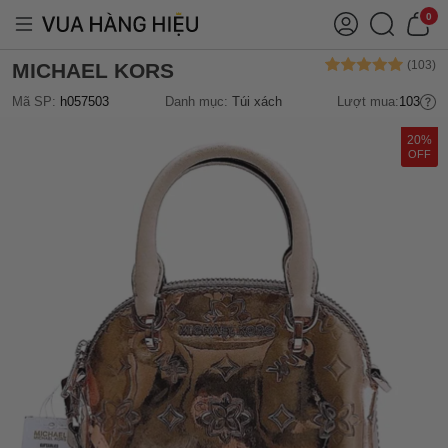
0
MICHAEL KORS
Mã SP:
h057503
Danh mục:
Túi xách
Lượt mua:
103
20%
OFF