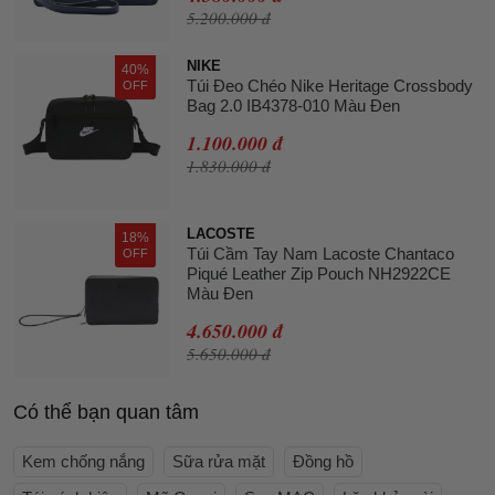
5.200.000 đ
NIKE
40%
Túi Đeo Chéo Nike Heritage Crossbody
OFF
Bag 2.0 IB4378-010 Màu Đen
1.100.000 đ
1.830.000 đ
LACOSTE
18%
Túi Cầm Tay Nam Lacoste Chantaco
OFF
Piqué Leather Zip Pouch NH2922CE
Màu Đen
4.650.000 đ
5.650.000 đ
Có thể bạn quan tâm
Kem chống nắng
Sữa rửa mặt
Đồng hồ