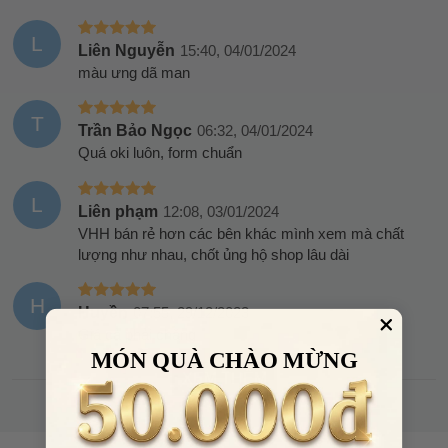
L
Liên Nguyễn
15:40, 04/01/2024
màu ưng dã man
T
Trần Bảo Ngọc
06:32, 04/01/2024
Quá oki luôn, form chuẩn
L
Liên phạm
12:08, 03/01/2024
VHH bán rẻ hơn các bên khác mình xem mà chất
lượng như nhau, chốt ủng hộ shop lâu dài
H
Huyền
07:55, 29/12/2023
Giá cả phải chăng
MÓN QUÀ CHÀO MỪNG
XEM THÊM