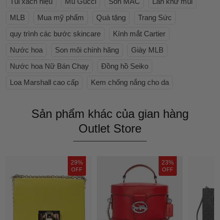
Túi xách hiệu
Mũ Gucci
Son MAC
Lăn khử mùi
MLB
Mua mỹ phẩm
Quà tặng
Trang Sức
quy trình các bước skincare
Kính mắt Cartier
Nước hoa
Son môi chính hãng
Giày MLB
Nước hoa Nữ Bán Chạy
Đồng hồ Seiko
Loa Marshall cao cấp
Kem chống nắng cho da
Sản phẩm khác của gian hàng
Outlet Store
29%
23%
OFF
OFF