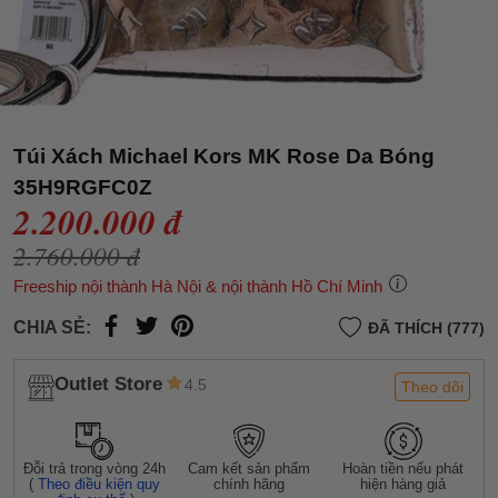
Túi Xách Michael Kors MK Rose Da Bóng
35H9RGFC0Z
2.200.000 đ
2.760.000 đ
Freeship nội thành Hà Nội & nội thành Hồ Chí Minh
CHIA SẺ:
ĐÃ THÍCH (777)
Outlet Store
4.5
Theo dõi
Đỗi trả trong vòng 24h
Cam kết sản phẩm
Hoàn tiền nếu phát
(
Theo điều kiện quy
chính hãng
hiện hàng giả