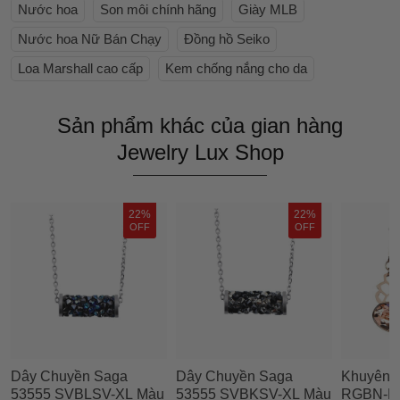
Nước hoa
Son môi chính hãng
Giày MLB
Nước hoa Nữ Bán Chạy
Đồng hồ Seiko
Loa Marshall cao cấp
Kem chống nắng cho da
Sản phẩm khác của gian hàng
Jewelry Lux Shop
22%
22%
OFF
OFF
Dây Chuyền Saga
Dây Chuyền Saga
Khuyên T
53555 SVBLSV-XL Màu
53555 SVBKSV-XL Màu
RGBN-R