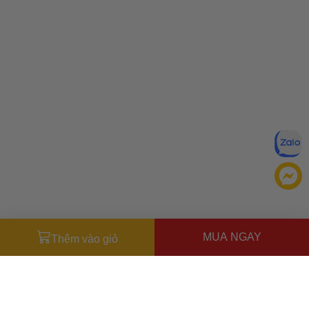
MUA NGAY
Thêm vào giỏ
Đăng ký để nhận ưu đãi qua email:
ĐĂNG KÝ
Chính sách bảo mật của
Bằng cách đăng ký, bạn đồng ý với
Ưu đãi dành cho bạn