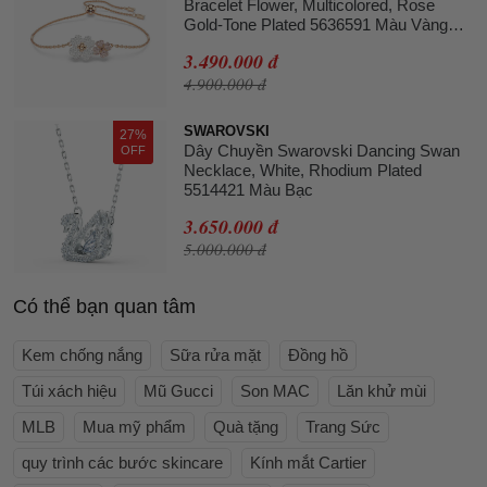
Bracelet Flower, Multicolored, Rose
Gold-Tone Plated 5636591 Màu Vàng
Hồng
3.490.000 đ
4.900.000 đ
SWAROVSKI
27%
Dây Chuyền Swarovski Dancing Swan
OFF
Necklace, White, Rhodium Plated
5514421 Màu Bạc
3.650.000 đ
5.000.000 đ
Có thể bạn quan tâm
Kem chống nắng
Sữa rửa mặt
Đồng hồ
Túi xách hiệu
Mũ Gucci
Son MAC
Lăn khử mùi
MLB
Mua mỹ phẩm
Quà tặng
Trang Sức
quy trình các bước skincare
Kính mắt Cartier