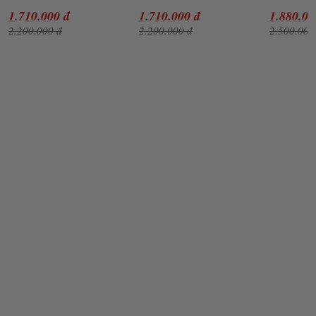
Bạc
Bạc
Hồng
1.710.000 đ
1.710.000 đ
1.880.00
2.200.000 đ
2.200.000 đ
2.500.000