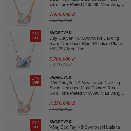
Gold Tone Plated 5469989 Màu Vàng
Hồng
2.950.000 đ
3.600.000 đ
SWAROVSKI
23%
Dây Chuyền Nữ Swarovski Dancing
OFF
Swan Necklace, Blue, Rhodium Plated
5533397 Màu Bạc
3.700.000 đ
4.800.000 đ
SWAROVSKI
17%
Dây Chuyền Nữ Swarovski Dazzling
OFF
Swan Necklace Multi-Colored Rose-
Gold Tone Plated 5469989 Màu Vàng
Hồng
3.250.000 đ
3.900.000 đ
SWAROVSKI
29%
Vòng Đeo Tay Nữ Swarovski Latisha
OFF