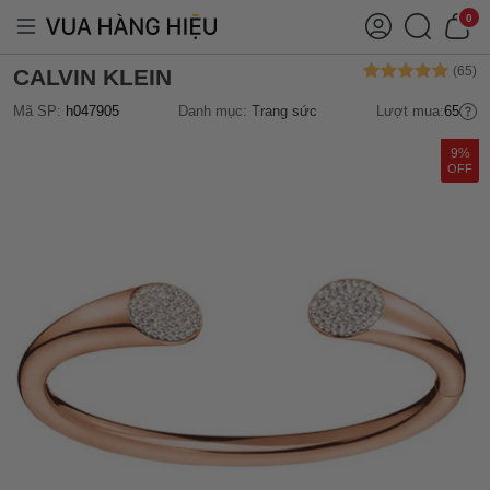
0
CALVIN KLEIN
Mã SP:
h047905
Danh mục:
Trang sức
Lượt mua:
65
9%
OFF