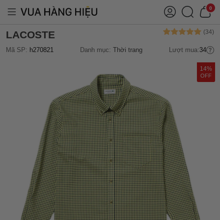
0
LACOSTE
Mã SP:
h270821
Danh mục:
Thời trang
Lượt mua:
34
14%
OFF