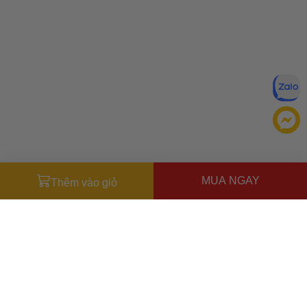
MUA NGAY
Thêm vào giỏ
Đăng ký để nhận ưu đãi qua email:
ĐĂNG KÝ
Chính sách bảo mật của
Bằng cách đăng ký, bạn đồng ý với
Ưu đãi dành cho bạn
chúng tôi
Miễn phí giao hàng
30.000đ
cho đơn hàng từ
500.000đ
(Áp
dụng tại nội thành Hà Nội & nội thành Hồ Chí Minh).
Lưu ý: Với các đơn hàng tại nội thành
Hà Nội
và nội thành