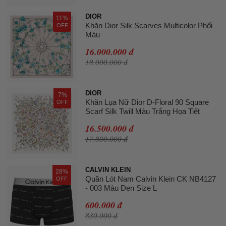
DIOR
11%
Khăn Dior Silk Scarves Multicolor Phối
OFF
Màu
16.000.000 đ
18.000.000 đ
DIOR
7%
Khăn Lụa Nữ Dior D-Floral 90 Square
OFF
Scarf Silk Twill Màu Trắng Họa Tiết
16.500.000 đ
17.800.000 đ
CALVIN KLEIN
28%
Quần Lót Nam Calvin Klein CK NB4127
OFF
- 003 Màu Đen Size L
600.000 đ
830.000 đ