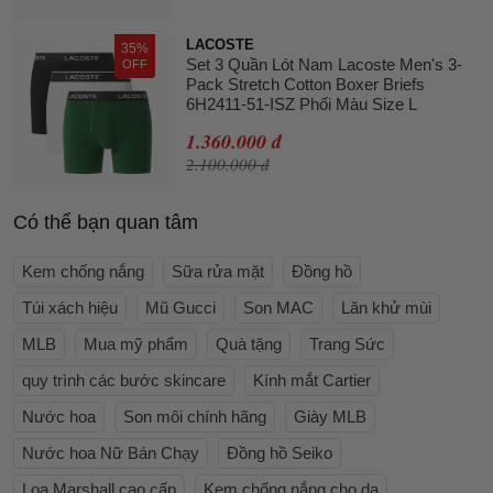
LACOSTE
35%
Set 3 Quần Lót Nam Lacoste Men's 3-
OFF
Pack Stretch Cotton Boxer Briefs
6H2411-51-ISZ Phối Màu Size L
1.360.000 đ
2.100.000 đ
Có thể bạn quan tâm
Kem chống nắng
Sữa rửa mặt
Đồng hồ
Túi xách hiệu
Mũ Gucci
Son MAC
Lăn khử mùi
MLB
Mua mỹ phẩm
Quà tặng
Trang Sức
quy trình các bước skincare
Kính mắt Cartier
Nước hoa
Son môi chính hãng
Giày MLB
Nước hoa Nữ Bán Chạy
Đồng hồ Seiko
Loa Marshall cao cấp
Kem chống nắng cho da