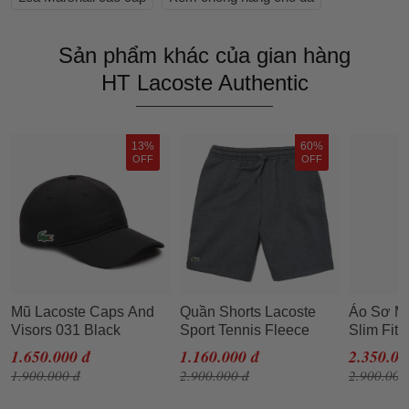
Sản phẩm khác của gian hàng
HT Lacoste Authentic
13%
60%
OFF
OFF
Mũ Lacoste Caps And
Quần Shorts Lacoste
Áo Sơ Mi
Visors 031 Black
Sport Tennis Fleece
Slim Fit
RK2447-00 RK2662 10
Short Men GH2136-050
Shirt C
1.650.000 đ
1.160.000 đ
2.350.00
031 Màu Đen
Màu Xám Size 5
Xanh Nav
1.900.000 đ
2.900.000 đ
2.900.000