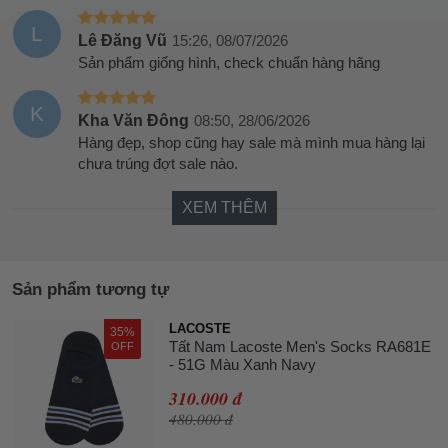
L
Lê Đăng Vũ
15:26, 08/07/2026
Sản phẩm giống hình, check chuẩn hàng hãng
K
Kha Văn Đông
08:50, 28/06/2026
Hàng đẹp, shop cũng hay sale mà mình mua hàng lại
chưa trúng đợt sale nào.
XEM THÊM
Sản phẩm tương tự
LACOSTE
35%
Tất Nam Lacoste Men's Socks RA681E
OFF
- 51G Màu Xanh Navy
310.000 đ
480.000 đ