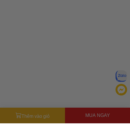
MUA NGAY
Thêm vào giỏ
Đăng ký để nhận ưu đãi qua email:
ĐĂNG KÝ