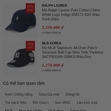
RALPH LAUREN
22%
Mũ Ralph Lauren Polo Cotton Chino
OFF
White Logo Indigo 658171-IDG Màu
Xanh Đậm
2.350.000 đ
3.000.000 đ
MLB KOREA
33%
Mũ MLB Signature All-Over Patch
OFF
Structure Ball Cap New York Yankees
3ACPB316N-50BKS Màu Đen
1.270.000 đ
1.900.000 đ
Có thể bạn quan tâm
Kem chống nắng
Sữa rửa mặt
Đồng hồ
Túi xách hiệu
Mũ Gucci
Son MAC
Lăn khử mùi
MLB
Mua mỹ phẩm
Quà tặng
Trang Sức