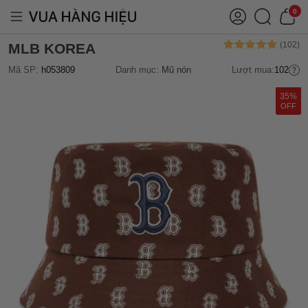
0
MLB KOREA
Mã SP:
h053809
Danh mục:
Mũ nón
Lượt mua:
102
35%
OFF