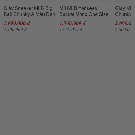
Giày Sneaker MLB Big
Mũ MLB Yankees
Giày MLB
Ball Chunky A Màu Đen
Bucket Mono One Size
Chunky P
Logo Trắng Size 230
59H
1.990.000 đ
1.560.000 đ
2.090.00
2.500.000 đ
1.900.000 đ
2.600.000