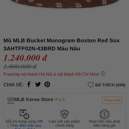
Mũ MLB Bucket Monogram Boston Red Sox
3AHTFF02N-43BRD Màu Nâu
1.240.000 đ
1.900.000 đ
Freeship nội thành Hà Nội & nội thành Hồ Chí Minh
CHIA SẺ:
ĐÃ THÍCH (899)
MLB Korea Store
4.5
Theo dõi
Đỗi trả trong vòng 24h
Cam kết sản phẩm
Hoàn tiền nếu phát
(
Theo điều kiện quy
chính hãng
hiện hàng giả