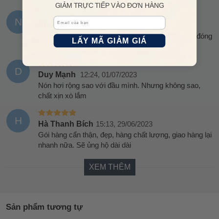
GIẢM TRỰC TIẾP VÀO ĐƠN HÀNG
Email
N
Nguyễn Thùy Lan
17:32, 09/07/2023
Vải đẹp, nói chung rất ok, shop nhiệt tình chu đáo đóng
LẤY MÃ GIẢM GIÁ
gói đẹp
D
Duy Mạnh
12:24, 01/07/2023
Nón hơi rộng sao với đầu mình. Nhưng không sao,
chất xịn xò lắm
H
Hà Thanh Bích
15:13, 29/06/2023
Gói hàng cẩn thận, đẹp, hàng chất lượng, giao hàng lại
nhanh nữa. Sẽ ủng hộ dài dài
XEM THÊM
Sản phẩm tương tự