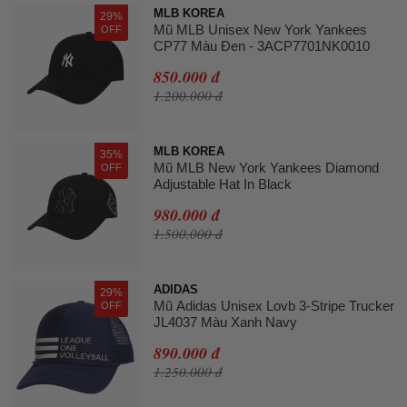
MLB KOREA
29%
Mũ MLB Unisex New York Yankees
OFF
CP77 Màu Đen - 3ACP7701NK0010
850.000 đ
1.200.000 đ
MLB KOREA
35%
Mũ MLB New York Yankees Diamond
OFF
Adjustable Hat In Black
980.000 đ
1.500.000 đ
ADIDAS
29%
Mũ Adidas Unisex Lovb 3-Stripe Trucker
OFF
JL4037 Màu Xanh Navy
890.000 đ
1.250.000 đ