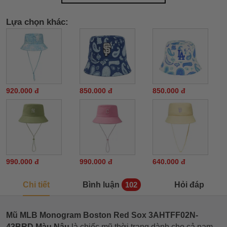
Lựa chọn khác:
920.000 đ
850.000 đ
850.000 đ
990.000 đ
990.000 đ
640.000 đ
Chi tiết
Bình luận
Hỏi đáp
102
Mũ MLB Monogram Boston Red Sox 3AHTFF02N-
43BRD Màu Nâu
là chiếc mũ thời trang dành cho cả nam