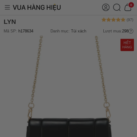
0
LYN
Mã SP:
h178634
Danh mục:
Túi xách
Lượt mua:
298
HẾT
HÀNG