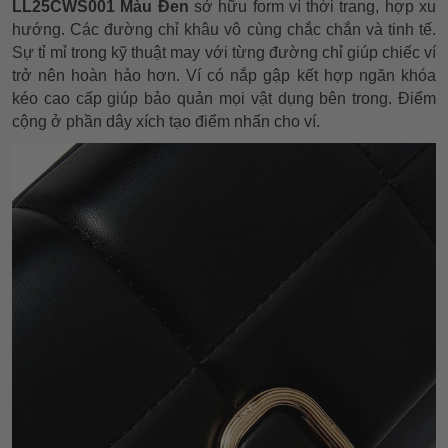
LL25CWS001 Màu Đen
sở hữu form ví thời trang, hợp xu
hướng. Các đường chỉ khâu vô cùng chắc chắn và tinh tế.
Sự tỉ mỉ trong kỹ thuật may với từng đường chỉ giúp chiếc ví
trở nên hoàn hảo hơn. Ví có nắp gập kết hợp ngăn khóa
kéo cao cấp giúp bảo quản mọi vật dụng bên trong. Điểm
cộng ở phần dây xích tạo điểm nhấn cho ví.