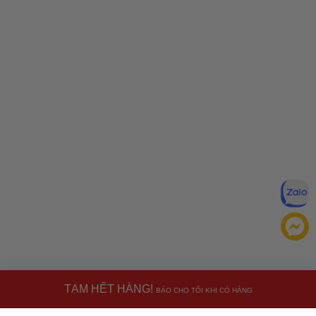
TẠM HẾT HÀNG!
BÁO CHO TÔI KHI CÓ HÀNG
Đăng ký để nhận ưu đãi qua email: