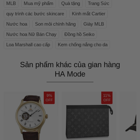
MLB
Mua mỹ phẩm
Quà tặng
Trang Sức
quy trình các bước skincare
Kính mắt Cartier
Nước hoa
Son môi chính hãng
Giày MLB
Nước hoa Nữ Bán Chạy
Đồng hồ Seiko
Loa Marshall cao cấp
Kem chống nắng cho da
Sản phẩm khác của gian hàng
HA Mode
9%
11%
OFF
OFF