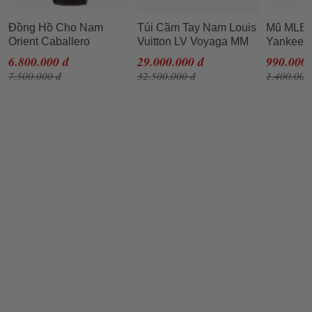
Đồng Hồ Cho Nam
Túi Cầm Tay Nam Louis
Mũ MLB 
Orient Caballero
Vuitton LV Voyaga MM
Yankees 
FAG00002W0
Monogram Eclipse
In Black
6.800.000 đ
29.000.000 đ
990.000 
Canvas Clutch Màu Đen
7.500.000 đ
32.500.000 đ
1.400.000
Xám N-YT