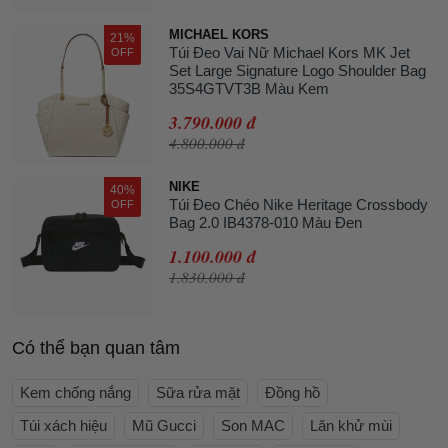
MICHAEL KORS
21%
Túi Đeo Vai Nữ Michael Kors MK Jet
OFF
Set Large Signature Logo Shoulder Bag
35S4GTVT3B Màu Kem
3.790.000 đ
4.800.000 đ
NIKE
40%
Túi Đeo Chéo Nike Heritage Crossbody
OFF
Bag 2.0 IB4378-010 Màu Đen
1.100.000 đ
1.830.000 đ
Có thể bạn quan tâm
Kem chống nắng
Sữa rửa mặt
Đồng hồ
Túi xách hiệu
Mũ Gucci
Son MAC
Lăn khử mùi