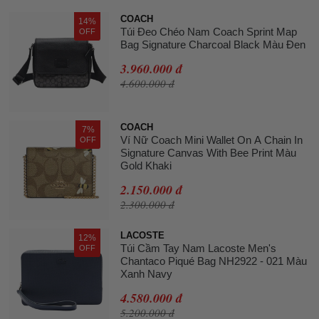
COACH
14%
Túi Đeo Chéo Nam Coach Sprint Map
OFF
Bag Signature Charcoal Black Màu Đen
3.960.000 đ
4.600.000 đ
COACH
7%
Ví Nữ Coach Mini Wallet On A Chain In
OFF
Signature Canvas With Bee Print Màu
Gold Khaki
2.150.000 đ
2.300.000 đ
LACOSTE
12%
Túi Cầm Tay Nam Lacoste Men's
OFF
Chantaco Piqué Bag NH2922 - 021 Màu
Xanh Navy
4.580.000 đ
5.200.000 đ