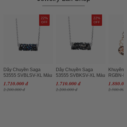
22%
22%
OFF
OFF
Dây Chuyền Saga
Dây Chuyền Saga
Khuyên T
53555 SVBLSV-XL Màu
53555 SVBKSV-XL Màu
RGBN-R
Bạc
Bạc
Hồng
1.710.000 đ
1.710.000 đ
1.880.00
2.200.000 đ
2.200.000 đ
2.500.000