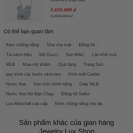
3.650.000 đ
5.000.000 đ
Có thể bạn quan tâm
Kem chống nắng
Sữa rửa mặt
Đồng hồ
Túi xách hiệu
Mũ Gucci
Son MAC
Lăn khử mùi
MLB
Mua mỹ phẩm
Quà tặng
Trang Sức
quy trình các bước skincare
Kính mắt Cartier
Nước hoa
Son môi chính hãng
Giày MLB
Nước hoa Nữ Bán Chạy
Đồng hồ Seiko
Loa Marshall cao cấp
Kem chống nắng cho da
Sản phẩm khác của gian hàng
Jewelry Lux Shop