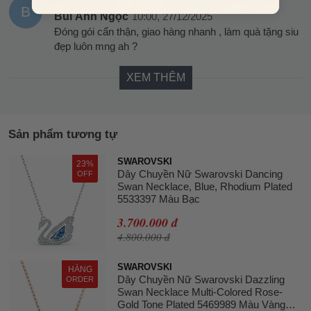
B
Bùi Ánh Ngọc
10:00, 27/12/2025
Đóng gói cẩn thận, giao hàng nhanh , làm quà tặng siu
đẹp luôn mng ah ?
XEM THÊM
Sản phẩm tương tự
SWAROVSKI
23%
Dây Chuyền Nữ Swarovski Dancing
OFF
Swan Necklace, Blue, Rhodium Plated
5533397 Màu Bạc
3.700.000 đ
4.800.000 đ
SWAROVSKI
HÀNG
Dây Chuyền Nữ Swarovski Dazzling
ORDER
Swan Necklace Multi-Colored Rose-
Gold Tone Plated 5469989 Màu Vàng