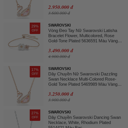
Hồng
2.950.000 đ
3.600.000 đ
SWAROVSKI
29%
Vòng Đeo Tay Nữ Swarovski Latisha
OFF
Bracelet Flower, Multicolored, Rose
Gold-Tone Plated 5636591 Màu Vàng
Hồng
3.490.000 đ
4.900.000 đ
SWAROVSKI
17%
Dây Chuyền Nữ Swarovski Dazzling
OFF
Swan Necklace Multi-Colored Rose-
Gold Tone Plated 5469989 Màu Vàng
Hồng
3.250.000 đ
3.900.000 đ
SWAROVSKI
27%
Dây Chuyền Swarovski Dancing Swan
OFF
Necklace, White, Rhodium Plated
5514421 Màu Bạc