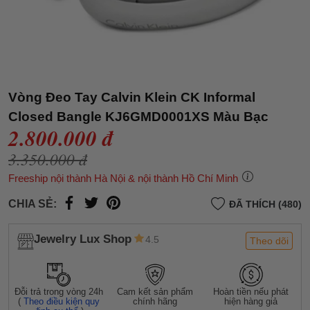
Vòng Đeo Tay Calvin Klein CK Informal
Closed Bangle KJ6GMD0001XS Màu Bạc
2.800.000 đ
3.350.000 đ
Freeship nội thành Hà Nội & nội thành Hồ Chí Minh
CHIA SẺ:
ĐÃ THÍCH (480)
Jewelry Lux Shop
4.5
Theo dõi
Đỗi trả trong vòng 24h
Cam kết sản phẩm
Hoàn tiền nếu phát
(
Theo điều kiện quy
chính hãng
hiện hàng giả