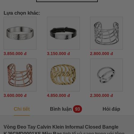
Lựa chọn khác:
3.850.000 đ
3.150.000 đ
2.800.000 đ
3.600.000 đ
4.850.000 đ
2.300.000 đ
Chi tiết
Bình luận
Hỏi đáp
93
Vòng Đeo Tay Calvin Klein Informal Closed Bangle
KJ6GMD0001XS Màu Bạc
tinh tế và sang trọng với tông